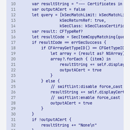
Возможность получения
доступа к
произвольному
ContentProvider
Возможность доступа к
произвольному файлу
через ContentProvider
Отсутствие проверки на
root-доступ
Отсутствие проверки на
запуск на эмуляторе
Отсутствие проверки
целостности приложения