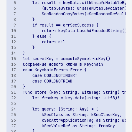
шифрования базы
использование ранее
данных
найденной sensitive-
информации
Перехват пароля
шифрования базы
Хранение sensitive-
данных
информации в кэше
клавиатуры
Приложение разрешает
сетевые соединения по
протоколу HTTP
Небезопасная
конфигурация сетевого
взаимодействия
Потенциальное
выполнение
произвольного кода в