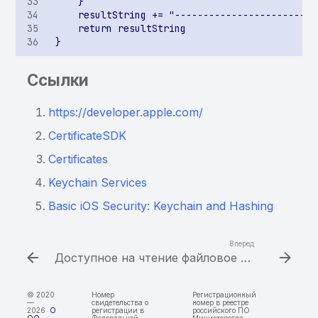
Недостаточная проверка
на запуск на эмуляторе
Недостаточная проверка
на root-доступ
Ссылки
Перезапись файлов при
https://developer.apple.com/
использовании
CertificateSDK
публичных архивов
Certificates
Path/directory traversal
Keychain Services
SQL-инъекция в
Basic iOS Security: Keychain and Hashing
ContentProvider
Вперед
Произвольные данные
Доступное на чтение файловое хранилище ключей
вставляются в
ContentProvider
© 2020
Номер
Регистрационный
—
свидетельства о
номер в реестре
2026
О
регистрации в
российского ПО