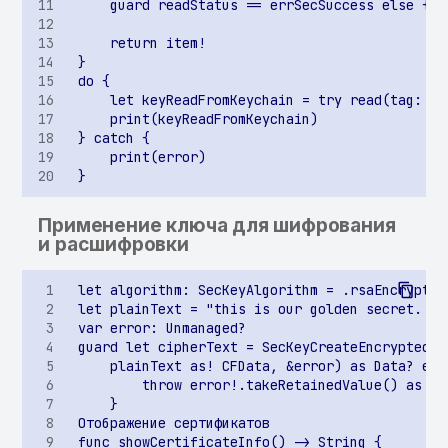
некорректно реализован
SSL-pinning
Возможность
опосредованного
запуска приватных
Activity
Возможность подмены
Применение ключа для шифрования
URL
и расшифровки
Возможность открытия
произвольных данных в
контексте WebView
Возможность получения
доступа к
произвольному файлу