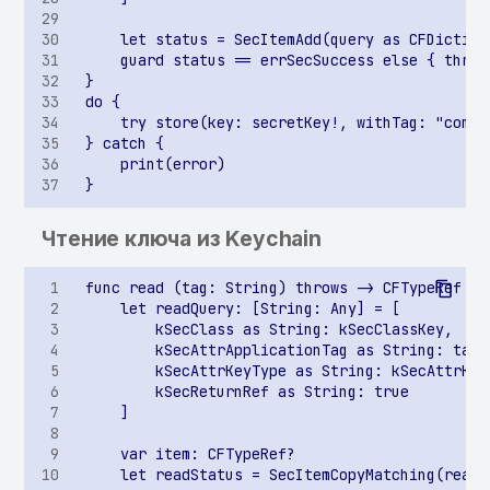
контексте приложения
Хранение значений
Cookies в стандартной
базе WebView
Небезопасные настройки
в AndroidManifest.xml
Чтение ключа из Keychain
Небезопасные настройки
в AndroidManifest.xml.
Флаг
android:hasFragileUserData
Небезопасные настройки в
AndroidManifest.xml. Флаг
android:requestLegacyExternalStorage
Отсутствует или