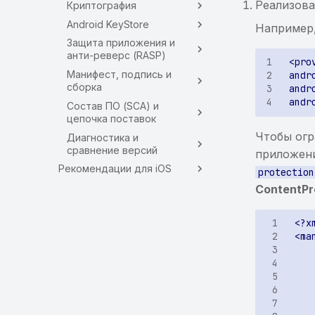
Реализова
Криптография
Android KeyStore
Например
Защита приложения и
анти-реверс (RASP)
Манифест, подпись и
сборка
Состав ПО (SCA) и
цепочка поставок
Чтобы ог
Диагностика и
сравнение версий
приложен
Рекомендации для iOS
protection
ContentPr