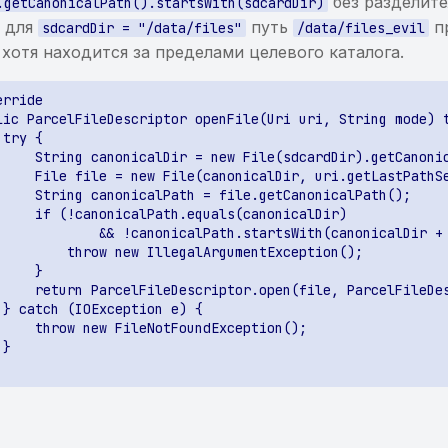
без разделите
.getCanonicalPath().startsWith(sdcardDir)
, для
путь
п
sdcardDir = "/data/files"
/data/files_evil
 хотя находится за пределами целевого каталога.