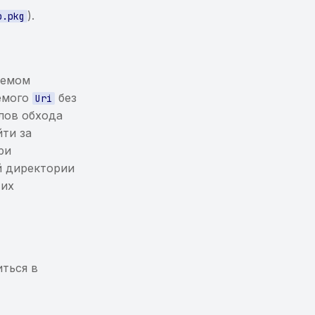
).
p.pkg
уемом
уемого
без
Uri
лов обхода
йти за
ри
й директории
 их
ться в