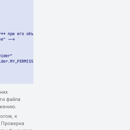
них
ти файла
жению.
огом, к
. Проверка