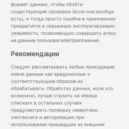
формат данных, чтобы обойти
Обнаружены изменения в
существующие проверки (если они вообще
трассах вызовов
есть), и тогда просто ошибка в приложении
превратится в серьезную эксплуатируемую
Нет изменений в трассах
уязвимость, позволяющую совершить атаку
вызовов
на данные пользователя/приложения.
Обнаружены
Рекомендации
«внутренние домены»,
доступные извне
Следует рассматривать любые приходящие
извне данные как вредоносные и
Обнаружены
соответствующим образом их
«внутренние домены»,
обрабатывать. Обработку данных, если это
заданные для поиска
возможно, лучше строить на «белых
списках» в остальных случаях
SCA. Список
предусмотреть проверку семантики,
компонентов
синтаксиса и авторизации при
использовании пришедших из внешних
Обнаружены домены из