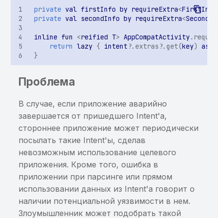
использование
private
val
firstInfo
by
requireExtra
<
FirstInfo
пользовательских
private
val
secondInfo
by
requireExtra
<
SecondIn
клавиатур
inline
fun
<
reified
T
>
AppCompatActivity
.
requir
return
lazy
{
intent
?
.
extras
?
.
get
(
key
)
as
T
Потенциально
}
чувствительная
информация, найденная
Проблема
энтропийным анализом
В случае, если приложение аварийно
Чувствительная
завершается от пришедшего Intent'а,
информация в
стороннее приложение может периодически
исполняемом файле
посылать такие Intent'ы, сделав
Хранение данных от
невозможным использование целевого
сторонних сервисов в
приложения. Кроме того, ошибка в
открытом виде
приложении при парсинге или прямом
использовании данных из Intent'а говорит о
Построен граф для трасс
наличии потенциальной уязвимости в нем.
вызовов
Злоумышленник может подобрать такой