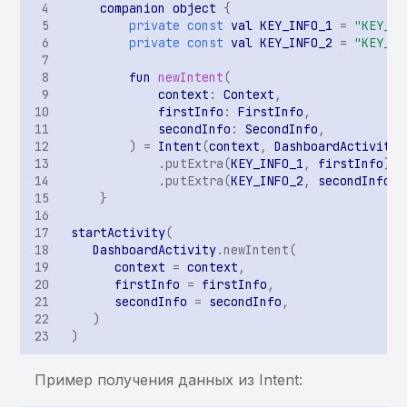
companion
object
{
использование ранее
информации в Binary
private
const
val
KEY_INFO_1
=
"KEY_IN
найденной sensitive-
Cookies
private
const
val
KEY_INFO_2
=
"KEY_IN
информации
fun
newIntent
(
Хранение sensitive-
context
:
Context
,
Хранение sensitive-
информации в KeyChain
firstInfo
:
FirstInfo
,
информации в кэше
secondInfo
:
SecondInfo
,
клавиатуры
Небезопасный класс
)
=
Intent
(
context
,
DashboardActivity
:
.
putExtra
(
KEY_INFO_1
,
firstInfo
)
защиты данных для
.
putExtra
(
KEY_INFO_2
,
secondInfo
)
элемента KeyChain
}
Хранение или
startActivity
(
DashboardActivity
.
newIntent
(
использование ранее
context
=
context
,
найденной
firstInfo
=
firstInfo
,
чувствительной
secondInfo
=
secondInfo
,
)
информации
)
Приложение не
Пример получения данных из Intent:
запрещает