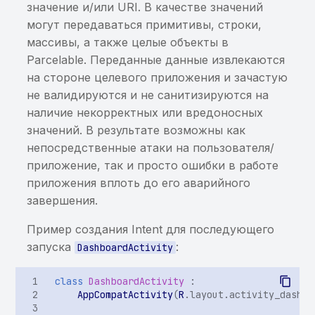
защищённой базе данных
Опасные разрешения
значение и/или URI. В качестве значений
Хранилище ключей со
Слабый пароль
Хранение sensitive-
Интеграция с Appium
Хранилище ключей со
могут передаваться примитивы, строки,
слабым паролем,
Хранение
Разрешения и группы
шифрования базы
информации в кэше
слабым паролем,
массивы, а также целые объекты в
содержащее закрытые
чувствительной
разрешений
данных
клавиатуры
содержащее закрытые
Parcelable. Переданные данные извлекаются
ключи
информации в
ключи
на стороне целевого приложения и зачастую
незащищённой базе
Опасные группы
Перехват пароля
Хранение sensitive-
не валидируются и не санитизируются на
Хранилище ключей со
данных
разрешений
шифрования базы
информации в
Хранилище ключей со
наличие некорректных или вредоносных
слабым паролем,
данных
NSUserDefaults
слабым паролем,
значений. В результате возможны как
содержащее открытые
Хранение sensitive-
Приложение использует
содержащее открытые
непосредственные атаки на пользователя/
ключи
информации в
запрещенные
Хранение sensitive-
ключи
приложение, так и просто ошибки в работе
общедоступной
разрешения
информации в
приложения вплоть до его аварийного
Хранилище ключей с
незащищённой базе
приватном файле
Хранилище ключей с
завершения.
приватными ключами,
данных
приватными ключами,
защищёнными слабым
Хранение sensitive-
защищёнными слабым
Пример создания Intent для последующего
паролем
Хранение sensitive-
информации в исходном
паролем
запуска
:
DashboardActivity
информации в исходном
коде приложения
коде приложения
class
DashboardActivity
:
Хранение
AppCompatActivity
(
R
.
layout
.
activity_dashbo
Хранение или
чувствительной