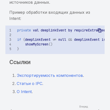
источников данных.
публичного списка
malware
Пример обработки входящих данных из
Intent:
Обнаружены домены из
реестров Роскомнадзора
private
val
deeplinkEvent
by
requireExtra
<
Deepl
Уязвимость в
if
(
deeplinkEvent
!=
null
&&
deeplinkEvent
is
D
showMyScreen
()
OpenSource компоненте
}
(iOS)
Ссылки
Экспортируемость компонентов
.
Статьи о IPC
.
О Intent
.
Вперед