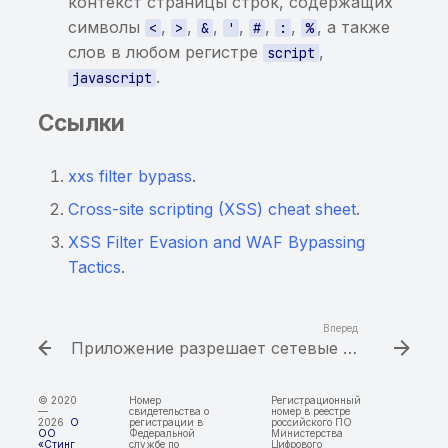
использование
контекст страницы строк, содержащих
пользовательских
символы
,
,
,
,
,
,
, а также
<
>
&
'
#
:
%
клавиатур
слов в любом регистре
,
script
.
javascript
Потенциально
Ссылки
чувствительная
информация, найденная
энтропийным анализом
xxs filter bypass
.
Cross-site scripting (XSS) cheat sheet
.
Чувствительная
информация в
XSS Filter Evasion and WAF Bypassing
исполняемом файле
Tactics
.
Хранение данных от
Вперед
сторонних сервисов в
Приложение разрешает сетевые соединения по протоколу HTTP
открытом виде
© 2020
Номер
Регистрационный
Построен граф для трасс
—
свидетельства о
номер в реестре
2026
О
регистрации в
российского ПО
вызовов
ОО
Федеральной
Министерства
«Стинг
службе по
Цифрового