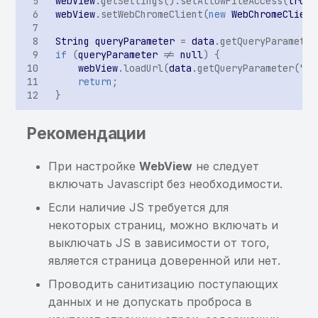
webView
.
getSettings
().
setAllowFileAccess
(
true
)
использование ранее
сообщения через Intent в
информации в Binary
webView
.
setWebChromeClient
(
new
WebChromeClient
найденной sensitive-
BroadcastReceiver
Cookies
String
queryParameter
=
data
.
getQueryParameter
информации
if
(
queryParameter
!=
null
)
{
Возможность доступа к
Хранение sensitive-
webView
.
loadUrl
(
data
.
getQueryParameter
(
"ur
Хранение sensitive-
произвольному файлу
информации в KeyChain
return
;
}
информации в кэше
через getParcelableExtra
клавиатуры
Небезопасный класс
защиты данных для
Рекомендации
элемента KeyChain
При настройке
WebView
не следует
Хранение или
включать Javascript без необходимости.
использование ранее
Если наличие JS требуется для
найденной
некоторых страниц, можно включать и
чувствительной
выключать JS в зависимости от того,
информации
является страница доверенной или нет.
Проводить санитизацию поступающих
Приложение не
запрещает
данных и не допускать проброса в