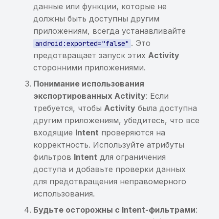
данные или функции, которые не
публичного списка
должны быть доступны другим
malware
приложениям, всегда устанавливайте
. Это
Обнаружены домены из
android:exported="false"
реестров Роскомнадзора
предотвращает запуск этих
Activity
сторонними приложениями.
Уязвимость в
Понимание использования
OpenSource компоненте
экспортированных Activity
: Если
(iOS)
требуется, чтобы
Activity
была доступна
другим приложениям, убедитесь, что все
входящие
Intent
проверяются на
корректность. Используйте атрибуты
фильтров
Intent
для ограничения
доступа и добавьте проверки данных
для предотвращения неправомерного
использования.
Будьте осторожны с Intent-фильтрами
: