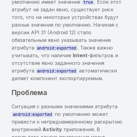
умолчанию имеет значение
. Если этот
true
использование ранее
информации в Binary
атрибут не задан явно, существует риск
найденной sensitive-
Cookies
того, что на некоторых устройствах будут
информации
разные значения по умолчанию. Начиная с
Хранение sensitive-
версии API 31 (Android 12) стало
Хранение sensitive-
информации в KeyChain
обязательным явно указывать значение
информации в кэше
атрибута
. Также важно
android:exported
клавиатуры
Небезопасный класс
учитывать, что наличие
Intent
-фильтров и
защиты данных для
отсутствие явно заданного значения
элемента KeyChain
атрибута
автоматически
android:exported
Хранение или
делает компонент экспортируемым.
использование ранее
Проблема
найденной
чувствительной
Ситуация с разными значениями атрибута
информации
по умолчанию может
android:exported
привести к непреднамеренному раскрытию
Приложение не
внутренней
Activity
приложения. В
запрещает