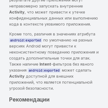
использование
результате другие приложения могут
пользовательских
неправомерно запускать внутренние
клавиатур
Activity
, что может привести к утечке
конфиденциальных данных или выполнению
Потенциально
кода в контексте уязвимого приложения.
чувствительная
Кроме того, различия в значениях атрибута
информация, найденная
по умолчанию на разных
энтропийным анализом
android:exported
версиях Android могут привести к
Чувствительная
неконсистентному поведению приложения и
информация в
создать дополнительные точки для атак.
исполняемом файле
Также наличие
Intent
-фильтров без явного
указания
может сделать
android:exported
Хранение данных от
Activity
доступной для внешних
сторонних сервисов в
приложений, что является потенциальной
открытом виде
угрозой безопасности.
Построен граф для трасс
Рекомендации
вызовов