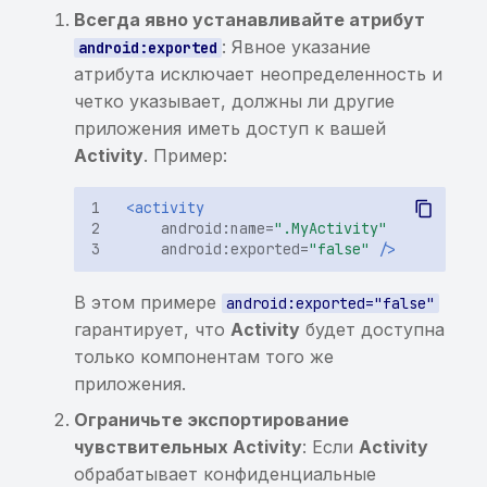
Всегда явно устанавливайте атрибут
Обнаружены изменения в
: Явное указание
android:exported
трассах вызовов
атрибута исключает неопределенность и
четко указывает, должны ли другие
Нет изменений в трассах
приложения иметь доступ к вашей
вызовов
Activity
. Пример:
Обнаружены
<activity
«внутренние домены»,
android:name=
".MyActivity"
доступные извне
android:exported=
"false"
/>
Обнаружены
В этом примере
android:exported="false"
«внутренние домены»,
гарантирует, что
Activity
будет доступна
заданные для поиска
только компонентам того же
приложения.
SCA. Список
Ограничьте экспортирование
компонентов
чувствительных Activity
: Если
Activity
обрабатывает конфиденциальные
Обнаружены домены из