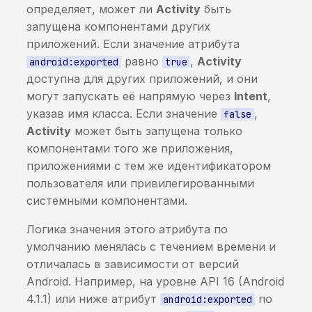
защищённой базе данных
Опасные разрешения
определяет, может ли
Activity
быть
Хранилище ключей со
Слабый пароль
Хранение sensitive-
Интеграция с Appium
Хранилище ключей со
запущена компонентами других
слабым паролем,
Хранение
Разрешения и группы
шифрования базы
информации в кэше
слабым паролем,
приложений. Если значение атрибута
содержащее закрытые
чувствительной
разрешений
данных
клавиатуры
содержащее закрытые
равно
,
Activity
android:exported
true
ключи
информации в
ключи
доступна для других приложений, и они
незащищённой базе
Опасные группы
Перехват пароля
Хранение sensitive-
могут запускать её напрямую через
Intent
,
Хранилище ключей со
данных
разрешений
шифрования базы
информации в
Хранилище ключей со
указав имя класса. Если значение
,
false
слабым паролем,
данных
NSUserDefaults
слабым паролем,
Activity
может быть запущена только
содержащее открытые
Хранение sensitive-
Приложение использует
содержащее открытые
компонентами того же приложения,
ключи
информации в
запрещенные
Хранение sensitive-
ключи
приложениями с тем же идентификатором
общедоступной
разрешения
информации в
пользователя или привилегированными
Хранилище ключей с
незащищённой базе
приватном файле
Хранилище ключей с
системными компонентами.
приватными ключами,
данных
приватными ключами,
защищёнными слабым
Хранение sensitive-
защищёнными слабым
Логика значения этого атрибута по
паролем
Хранение sensitive-
информации в исходном
паролем
умолчанию менялась с течением времени и
информации в исходном
коде приложения
отличалась в зависимости от версий
коде приложения
Android. Например, на уровне API 16 (Android
Хранение
4.1.1) или ниже атрибут
по
android:exported
Хранение или
чувствительной