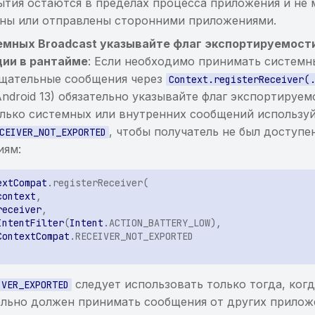
ытия остаются в пределах процесса приложения и не 
ны или отправлены сторонними приложениями.
емных Broadcast указывайте флаг экспортируемост
ции в рантайме
: Если необходимо принимать системн
щательные сообщения через
Context.registerReceiver(
(Android 13) обязательно указывайте флаг экспортируем
лько системных или внутренних сообщений использу
, чтобы получатель не был доступе
CEIVER_NOT_EXPORTED
иям:
extCompat
.
registerReceiver
(
context
,
receiver
,
IntentFilter
(
Intent
.
ACTION_BATTERY_LOW
),
ContextCompat
.
RECEIVER_NOT_EXPORTED
следует использовать только тогда, когд
IVER_EXPORTED
льно должен принимать сообщения от других прилож