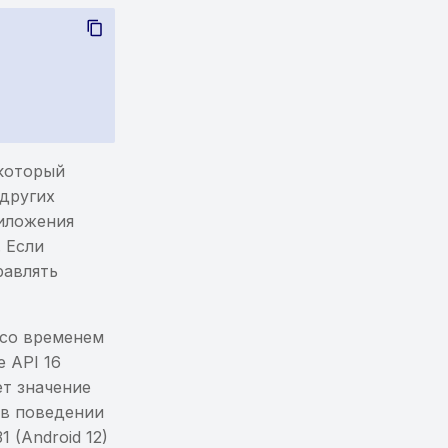
 который
других
риложения
. Если
равлять
 со временем
е API 16
т значение
 в поведении
 (Android 12)