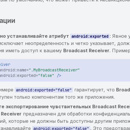
ации
вно устанавливайте атрибут
: Явное 
android:exported
исключает неопределенность и четко указывает, долж
ия иметь доступ к вашему
Broadcast Receiver
. Пример
eiver
android:name=
".MyBroadcastReceiver"
android:exported=
"false"
/>
римере
гарантирует, что
Broad
android:exported="false"
тупен только компонентам того же приложения.
е экспортирование чувствительных Broadcast Rece
 Receiver
предназначен для обработки конфиденциал
ий, которые не должны быть доступны другим прило
танавливайте
. Это предотвр
android:exported="false"