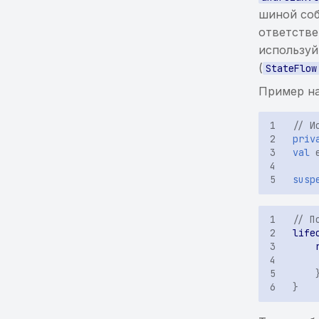
шиной со
ответстве
используй
(
StateFlow
Пример на 
// И
priv
val
susp
// П
life
}