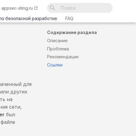
appsec-sting.ru
Инициализация поиска
по безопасной разработке
FAQ
Содержание раздела
Описание
Проблема
Рекомендации
Ссылки
наченный для
или других
ть на
ния сети,
er
был
 файле