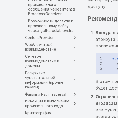
произвольного
доступу.
сообщения через Intent в
BroadcastReceiver
Рекоменд
Возможность доступа к
произвольному файлу
через getParcelableExtra
Всегда я
ContentProvider
атрибута 
WebView и веб-
приложен
взаимодействие
Сетевое
<rec
взаимодействие и
домены
Раскрытие
чувствительной
В этом п
информации (прочие
каналы)
будет дос
Файлы и Path Traversal
Ограничьт
Инъекции и выполнение
Broadcast
произвольного кода
или функц
Криптография
всегда ус