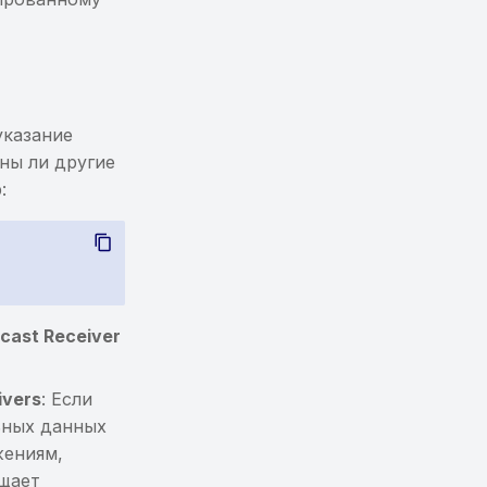
указание
ны ли другие
:
cast Receiver
ivers
: Если
ьных данных
жениям,
ащает