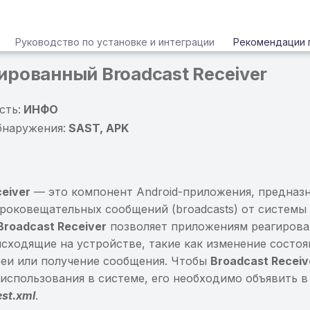
Руководство по установке и интеграции
Рекомендации 
рованный Broadcast Receiver
сть:
ИНФО
бнаружения:
SAST, APK
ceiver
— это компонент Android-приложения, предназ
роковещательных сообщений (broadcasts) от системы 
Broadcast Receiver
позволяет приложениям реагирова
сходящие на устройстве, такие как изменение состоя
реи или получение сообщения. Чтобы
Broadcast Receiv
 использования в системе, его необходимо объявить в
st.xml
.