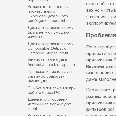
стало обязат
Возможность посылки
важно учитыв
произвольного
широковещательного
значения атр
сообщения через Intent
экспортируе
Доступ к произвольному
фрагменту с помощью
Проблем
интента
Доступ к произвольному
Если атрибут
Composable (Jetpack
привести к н
Compose) через Intent
приложения. 
Уязвимая навигация в
Android Jetpack navigation
Receiver
для 
Приложение использует
выполнению н
уязвимую compose-
даже выполне
навигацию
Ошибка в приложении при
Кроме того, р
работе через IPC
разных верси
Данные из сторонних
приложения и
источников формируют
Intent
фильтров без
экспортируем
Возможность показа