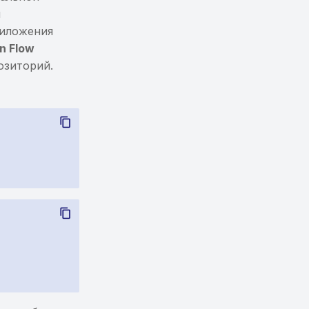
я
риложения
in Flow
озиторий.