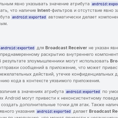
ельным явно указывать значение атрибута
android:expo
ать, что наличие
Intent
-фильтров и отсутствие явно 
ибута
автоматически делает компоне
android:exported
мым.
а
для
Broadcast Receiver
не указан явн
android:exported
епреднамеренному раскрытию внутреннего компонен
В результате злоумышленники могут использовать
Bro
отправки сообщений в приложение, что может привес
ежелательных действий, утечке конфиденциальных д
нию кода в контексте уязвимого приложения.
азличия в значениях атрибута
по умо
android:exported
ях Android могут привести к неконсистентному повед
 создать дополнительные точки для атак. Также нали
 явного указания
делает
Broadcast Re
android:exported
ым по умолчанию, что может привести к несанкцион