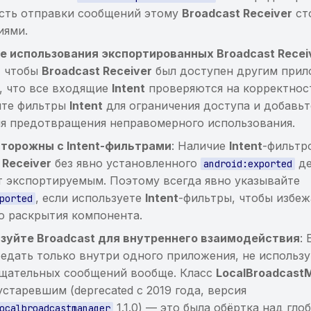
сть отправки сообщений этому
Broadcast Receiver
ст
иями.
 использования экспортированных Broadcast Recei
, чтобы
Broadcast Receiver
был доступен другим прил
, что все входящие
Intent
проверяются на корректнос
йте фильтры
Intent
для ограничения доступа и добавь
я предотвращения неправомерного использования.
сторожны с Intent-фильтрами
: Наличие
Intent
-фильтр
 Receiver
без явно установленного
де
android:exported
 экспортируемым. Поэтому всегда явно указывайте
, если используете
Intent
-фильтры, чтобы избеж
ported
о раскрытия компонента.
зуйте Broadcast для внутреннего взаимодействия
:
едать только внутри одного приложения, не использ
щательных сообщений вообще. Класс
LocalBroadcast
устаревшим (deprecated с 2019 года, версия
1.1.0) — это была обёртка над гло
ocalbroadcastmanager