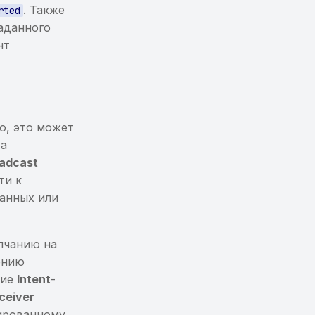
. Также
rted
заданного
нт
о, это может
та
adcast
ти к
анных или
лчанию на
ению
чие
Intent
-
ceiver
ированному