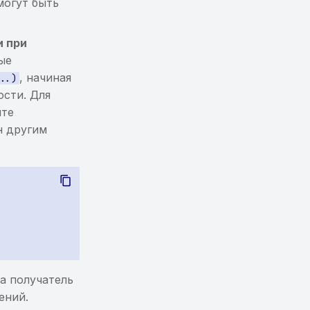
могут быть
и при
ые
, начиная
...)
ости. Для
йте
н другим
а получатель
ений.