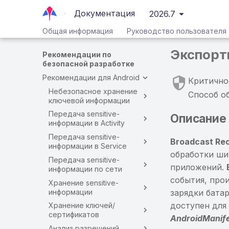
Документация
2026.7
Общая информация
Руководство пользователя
Экспорти
Рекомендации по
безопасной разработке
Рекомендации для Android
Критично
Небезопасное хранение
Способ о
ключевой информации
Передача sensitive-
Описание
информации в Activity
Передача sensitive-
Broadcast Re
информации в Service
обработки ши
Передача sensitive-
приложений.
информации по сети
события, прои
Хранение sensitive-
информации
зарядки бата
доступен для
Хранение ключей/
сертификатов
AndroidManife
Анализ разрешений