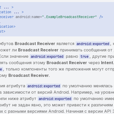
t
...
>
cation
...
>
eceiver
android:name=
".ExampleBroadcastReceiver"
/>
ication>
st>
рибутов
Broadcast Receiver
является
,
android:exported
может ли
Broadcast Receiver
принимать сообщения от 
Если значение
равно
, другие п
android:exported
true
лять сообщения этому
Broadcast Receiver
через
Intent
, только компоненты того же приложения могут отп
se
тому
Broadcast Receiver
.
ния атрибута
по умолчанию менялась
android:exported
в зависимости от версий Android. Например, на уровн
1) или ниже атрибут
по умолчанию имее
android:exported
трибут не задан явно, это может привести к различиям
х с разными версиями Android. Начиная с версии API 31