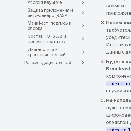
Android KeyStore
возможно
Защита приложения и
приложен
анти-реверс (RASP)
Понимание
Манифест, подпись и
сборка
требуется
Состав ПО (SCA) и
убедитесь
цепочка поставок
Использу
Диагностика и
данных дл
сравнение версий
Будьте о
Рекомендации для iOS
Broadcast
компонент
android:ex
случайног
Не исполь
нужно пер
широкове
объявлен 
androidx.l