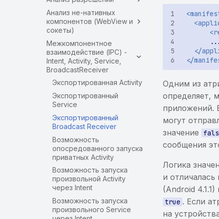
Анализ не-нативных
<manifes
компонентов (WebView и
<appli
сокеты)
<r
Межкомпонентное
</appl
взаимодействие (IPC) -
</manife
Intent, Activity, Service,
BroadcastReceiver
Экспортированная Activity
Одним из ат
определяет, 
Экспортированный
Service
приложений. 
Экспортированный
могут отправ
Broadcast Receiver
значение
fal
Возможность
сообщения э
опосредованного запуска
приватных Activity
Логика значе
Возможность запуска
и отличалась 
произвольной Activity
через Intent
(Android 4.1.
Возможность запуска
. Если а
true
произвольного Service
на устройства
через Intent