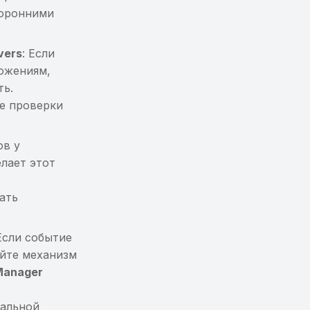
оронними
vers
: Если
ожениям,
ть.
те проверки
ов у
лает этот
ать
 Если событие
уйте механизм
Manager
бальной