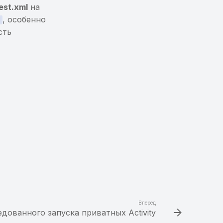
est.xml
на
, особенно
d
сть
Вперед
ованного запуска приватных Activity