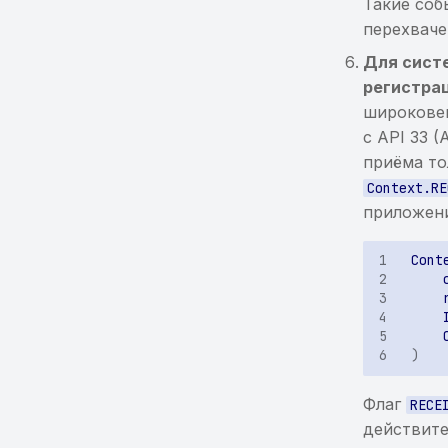
Такие соб
перехваче
Для сист
регистра
широкове
с API 33 
приёма то
Context.RE
приложен
Cont
)
Флаг
RECE
действите