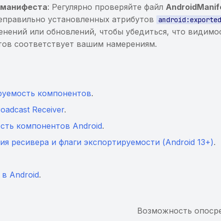
 манифеста
: Регулярно проверяйте файл
AndroidManif
еправильно установленных атрибутов
android:exporte
енений или обновлений, чтобы убедиться, что видимо
ов соответствует вашим намерениям.
руемость компонентов
.
oadcast Receiver
.
сть компонентов Android
.
ия ресивера и флаги экспортируемости (Android 13+)
.
w в Android
.
Возможность опосред