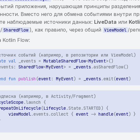
бытий приложения, нарушающая принципы разделени
нности. Вместо него для обмена событиями внутри п
те наблюдаемые источники данных:
LiveData
или
Kotl
/
), как правило, через общий
/реп
SharedFlow
ViewModel
Kotlin Flow:
сточник событий (например, в репозитории или ViewModel)
ate
val
_events
=
MutableSharedFlow
<
MyEvent
>
()
events
:
SharedFlow
<
MyEvent
>
=
_events
.
asSharedFlow
()
end
fun
publish
(
event
:
MyEvent
)
=
_events
.
emit
(
event
)
одписка (например, в Activity/Fragment)
cycleScope
.
launch
{
repeatOnLifecycle
(
Lifecycle
.
State
.
STARTED
)
{
viewModel
.
events
.
collect
{
event
->
handle
(
event
)
}
}