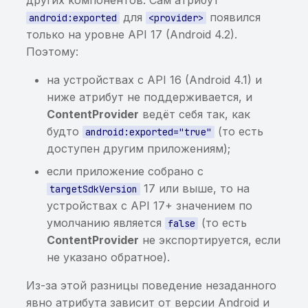
других компонентов. Сам атрибут
использование ранее
сообщения через Intent в
информации в Binary
для
появился
android:exported
<provider>
найденной sensitive-
BroadcastReceiver
Cookies
только на уровне API 17 (Android 4.2).
информации
Поэтому:
Возможность доступа к
Хранение sensitive-
Хранение sensitive-
произвольному файлу
информации в KeyChain
на устройствах с API 16 (Android 4.1) и
информации в кэше
через getParcelableExtra
ниже атрибут не поддерживается, и
клавиатуры
Небезопасный класс
ContentProvider
ведёт себя так, как
защиты данных для
будто
(то есть
android:exported="true"
элемента KeyChain
доступен другим приложениям);
если приложение собрано с
Хранение или
17 или выше, то на
targetSdkVersion
использование ранее
устройствах с API 17+ значением по
найденной
умолчанию является
(то есть
false
чувствительной
ContentProvider
не экспортируется, если
информации
не указано обратное).
Приложение не
Из-за этой разницы поведение незаданного
запрещает
явно атрибута зависит от версии Android и