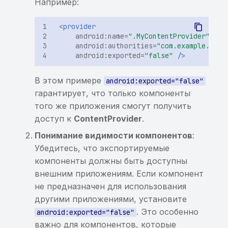
Например:
публичного списка
malware
<provider
android:name=
".MyContentProvider"
Обнаружены домены из
android:authorities=
"com.example.prov
android:exported=
"false"
/>
реестров Роскомнадзора
В этом примере
android:exported="false"
Уязвимость в
гарантирует, что только компоненты
OpenSource компоненте
того же приложения смогут получить
(iOS)
доступ к
ContentProvider
.
Понимание видимости компонентов
:
Убедитесь, что экспортируемые
компоненты должны быть доступны
внешним приложениям. Если компонент
не предназначен для использования
другими приложениями, установите
. Это особенно
android:exported="false"
важно для компонентов, которые