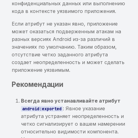
конфиденциальных данных или выполнению
Обнаружены изменения в
кода в контексте уязвимого приложения.
трассах вызовов
Если атрибут не указан явно, приложение
может оказаться подверженным атакам на
Нет изменений в трассах
разных версиях Android из-за различий в
вызовов
значениях по умолчанию. Таким образом,
Обнаружены
отсутствие четко заданного атрибута
«внутренние домены»,
создает неопределенность и может сделать
доступные извне
приложение уязвимым.
Рекомендации
Обнаружены
«внутренние домены»,
заданные для поиска
Всегда явно устанавливайте атрибут
: Явное указание
android:exported
SCA. Список
атрибута устраняет неопределенность и
компонентов
четко сигнализирует о вашем намерении
относительно видимости компонента.
Обнаружены домены из