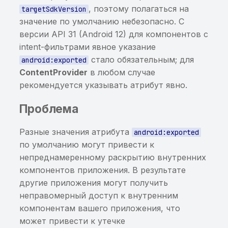
использование
, поэтому полагаться на
targetSdkVersion
пользовательских
значение по умолчанию небезопасно. С
клавиатур
версии API 31 (Android 12) для компонентов с
intent-фильтрами явное указание
Потенциально
стало обязательным; для
android:exported
чувствительная
ContentProvider
в любом случае
информация, найденная
рекомендуется указывать атрибут явно.
энтропийным анализом
Проблема
Чувствительная
информация в
Разные значения атрибута
android:exported
исполняемом файле
по умолчанию могут привести к
непреднамеренному раскрытию внутренних
Хранение данных от
компонентов приложения. В результате
сторонних сервисов в
другие приложения могут получить
открытом виде
неправомерный доступ к внутренним
Построен граф для трасс
компонентам вашего приложения, что
вызовов
может привести к утечке