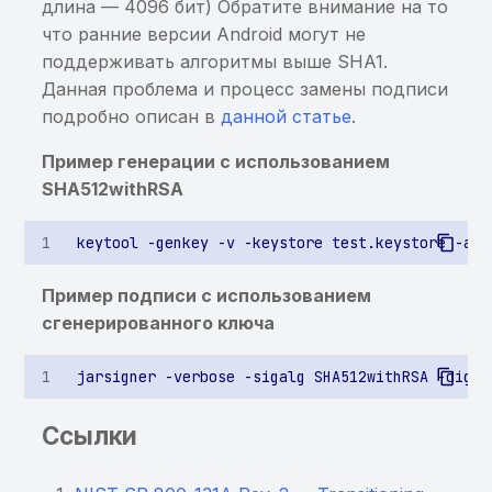
длина — 4096 бит) Обратите внимание на то
использование ранее
сообщения через Intent в
информации в Binary
что ранние версии Android могут не
найденной sensitive-
BroadcastReceiver
Cookies
поддерживать алгоритмы выше SHA1.
информации
Данная проблема и процесс замены подписи
Возможность доступа к
Хранение sensitive-
подробно описан в
данной статье
.
Хранение sensitive-
произвольному файлу
информации в KeyChain
информации в кэше
через getParcelableExtra
Пример генерации с использованием
клавиатуры
Небезопасный класс
SHA512withRSA
защиты данных для
элемента KeyChain
Хранение или
Пример подписи с использованием
использование ранее
сгенерированного ключа
найденной
чувствительной
информации
Ссылки
Приложение не
запрещает