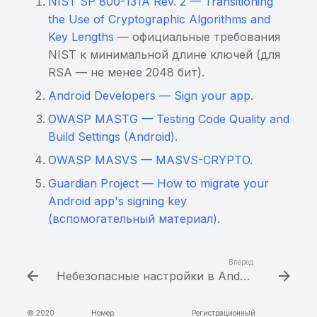
использование
NIST SP 800-131A Rev. 2 — Transitioning
пользовательских
the Use of Cryptographic Algorithms and
клавиатур
Key Lengths
— официальные требования
NIST к минимальной длине ключей (для
Потенциально
RSA — не менее 2048 бит).
чувствительная
Android Developers — Sign your app
.
информация, найденная
OWASP MASTG — Testing Code Quality and
энтропийным анализом
Build Settings (Android)
.
Чувствительная
OWASP MASVS — MASVS-CRYPTO
.
информация в
Guardian Project — How to migrate your
исполняемом файле
Android app's signing key
(вспомогательный материал)
.
Хранение данных от
сторонних сервисов в
открытом виде
Вперед
Небезопасные настройки в AndroidManifest.xml
Построен граф для трасс
вызовов
© 2020
Номер
Регистрационный