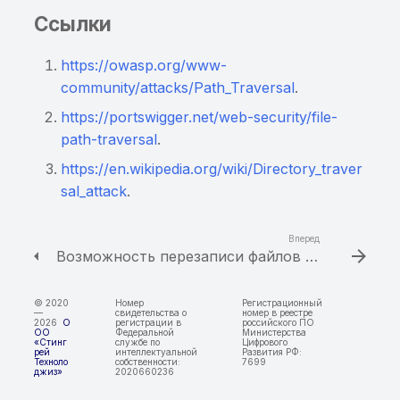
публичного списка
Ссылки
malware
https://owasp.org/www-
Обнаружены домены из
community/attacks/Path_Traversal
.
реестров Роскомнадзора
https://portswigger.net/web-security/file-
path-traversal
.
Уязвимость в
OpenSource компоненте
https://en.wikipedia.org/wiki/Directory_traver
(iOS)
sal_attack
.
Вперед
Возможность перезаписи файлов в приватной директории приложения при работе с zip-архивами
© 2020
Номер
Регистрационный
—
свидетельства о
номер в реестре
2026
О
регистрации в
российского ПО
ОО
Федеральной
Министерства
«Стинг
службе по
Цифрового
рей
интеллектуальной
Развития РФ:
Техноло
собственности:
7699
джиз»
2020660236