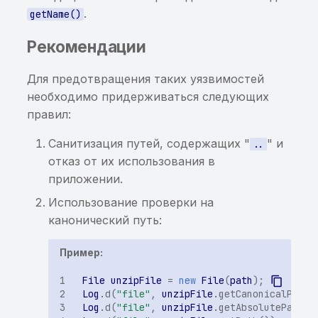
использование
.
getName()
пользовательских
клавиатур
Рекомендации
Потенциально
Для предотвращения таких уязвимостей
чувствительная
необходимо придерживаться следующих
информация, найденная
правил:
энтропийным анализом
Санитизация путей, содержащих "
" и
..
Чувствительная
отказ от их использования в
информация в
приложении.
исполняемом файле
Использование проверки на
канонический путь:
Хранение данных от
сторонних сервисов в
Пример:
открытом виде
File
unzipFile
=
new
File
(
path
);
Построен граф для трасс
Log
.
d
(
"file"
,
unzipFile
.
getCanonicalPath
(
вызовов
Log
.
d
(
"file"
,
unzipFile
.
getAbsolutePath
()