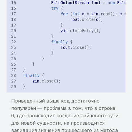
FileOutputStream
fout
=
new
FileOu
использование ранее
сообщения через Intent в
информации в Binary
try
{
найденной sensitive-
BroadcastReceiver
Cookies
for
(
int
c
=
zin
.
read
();
c
!=
информации
fout
.
write
(
c
);
}
Возможность доступа к
Хранение sensitive-
zin
.
closeEntry
();
Хранение sensitive-
произвольному файлу
информации в KeyChain
}
информации в кэше
через getParcelableExtra
finally
{
клавиатуры
Небезопасный класс
fout
.
close
();
}
защиты данных для
}
элемента KeyChain
}
}
Хранение или
finally
{
zin
.
close
();
использование ранее
}
найденной
чувствительной
Приведенный выше код достаточно
информации
популярен — проблема в том, что в строке
6, где происходит создание файлового пути
Приложение не
для новой сущности, не производится
запрещает
валидация значения пришедшего из метода