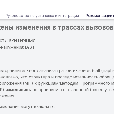
Руководство по установке и интеграции
Рекомендации 
ены изменения в трассах вызовов
сть:
КРИТИЧНЫЙ
бнаружения:
IAST
м сравнительного анализа графов вызовов (call graphs
ановлено, что структура и последовательность обращ
риложения (МП) к функциям/методам Программного м
БР)
изменились
по сравнению с эталонной (ранее утв
ожения.
зменения могут включать: