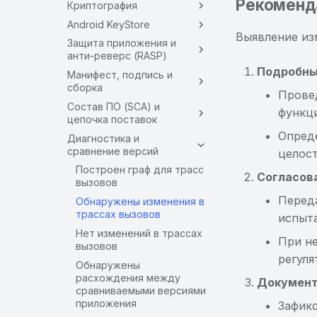
Рекоменд
Криптография
Android KeyStore
Выявление из
Защита приложения и
анти-реверс (RASP)
Подробны
Манифест, подпись и
сборка
Прове
Состав ПО (SCA) и
функц
цепочка поставок
Опреде
Диагностика и
сравнение версий
целост
Построен граф для трасс
Согласов
вызовов
Перед
Обнаружены изменения в
трассах вызовов
испыт
Нет изменений в трассах
При н
вызовов
регул
Обнаружены
расхождения между
Документ
сравниваемыми версиями
приложения
Зафик