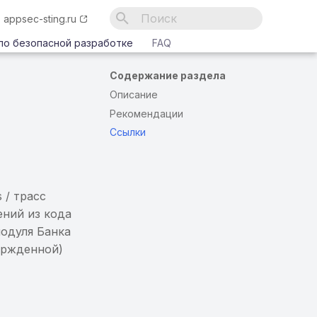
appsec-sting.ru
Инициализация поиска
по безопасной разработке
FAQ
Содержание раздела
Описание
Рекомендации
Ссылки
 / трасс
ений из кода
одуля Банка
ержденной)