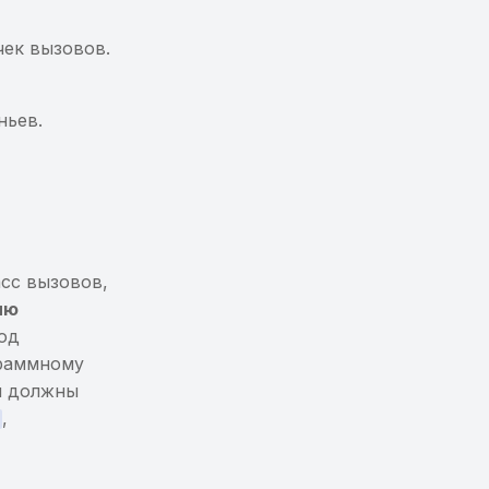
чек вызовов.
ньев.
асс вызовов,
ию
од
граммному
я должны
,