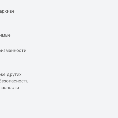
 архиве
димые
еизменности
ке других
безопасность,
опасности