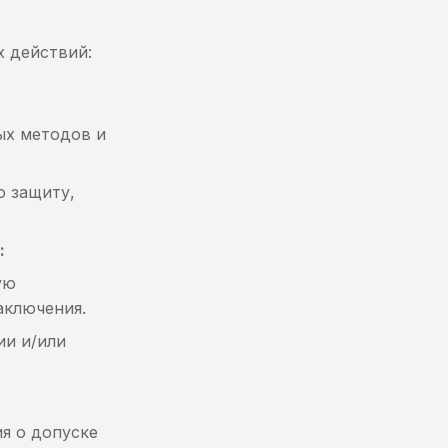
 действий:
ых методов и
ю защиту,
:
ую
аключения.
ии и/или
я о допуске