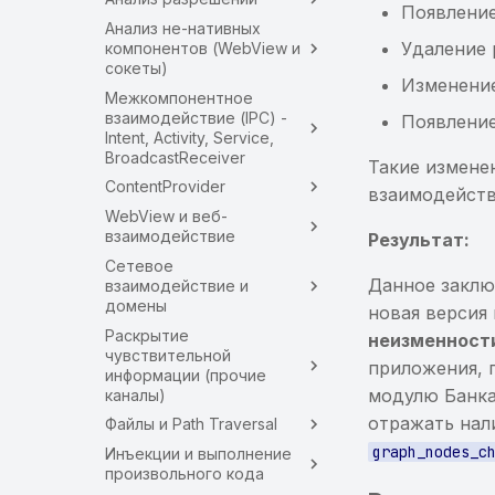
Появление
Анализ не-нативных
Удаление 
компонентов (WebView и
сокеты)
Изменение
Межкомпонентное
взаимодействие (IPC) -
Появление
Intent, Activity, Service,
BroadcastReceiver
Такие измене
ContentProvider
взаимодейств
WebView и веб-
взаимодействие
Результат:
Сетевое
Данное заклю
взаимодействие и
домены
новая версия
Раскрытие
неизменност
чувствительной
приложения, 
информации (прочие
модулю Банка
каналы)
отражать нал
Файлы и Path Traversal
graph_nodes_c
Инъекции и выполнение
произвольного кода