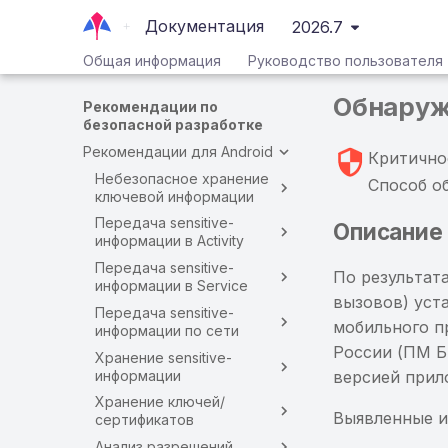
Документация
2026.7
Общая информация
Руководство пользователя
Обнаруж
Рекомендации по
безопасной разработке
Рекомендации для Android
Критично
Небезопасное хранение
Способ о
ключевой информации
Передача sensitive-
Описание
информации в Activity
Передача sensitive-
По результата
информации в Service
вызовов) уст
Передача sensitive-
мобильного п
информации по сети
России (ПМ 
Хранение sensitive-
информации
версией прил
Хранение ключей/
Выявленные и
сертификатов
Анализ разрешений