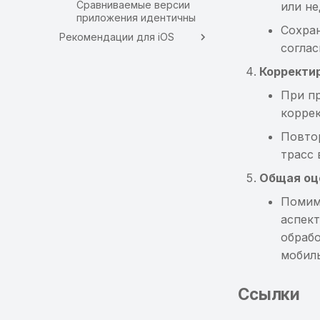
Сравниваемые версии
или н
приложения идентичны
Сохра
Рекомендации для iOS
соглас
Корректир
При п
коррек
Повто
трасс 
Общая оц
Помим
аспект
обрабо
мобил
Ссылки