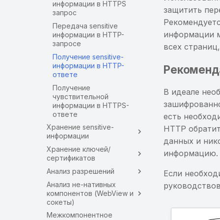
информации в HTTPS
защитить пер
запрос
Рекомендуетс
Передача sensitive
информации м
информации в HTTP-
запросе
всех страниц
Получение sensitive-
информации в HTTP-
Рекоменд
ответе
Получение
В идеале нео
чувствительной
зашифрованно
информации в HTTPS-
ответе
есть необход
Хранение sensitive-
HTTP обратит
информации
данных и ник
Хранение ключей/
информацию.
сертификатов
Анализ разрешений
Если необход
Анализ не-нативных
руководствов
компонентов (WebView и
сокеты)
Межкомпонентное