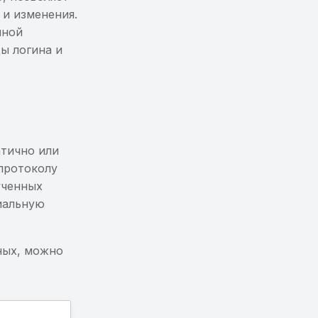
и изменения.
нной
ы логина и
атично или
протоколу
ученных
иальную
ных, можно