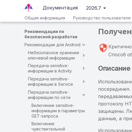
Документация
2026.7
Общая информация
Руководство пользователя
Получен
Рекомендации по
безопасной разработке
Рекомендации для Android
Критично
Небезопасное хранение
Способ о
ключевой информации
Передача sensitive-
Описание
информации в Activity
Передача sensitive-
Использовани
информации в Service
посередине».
Передача sensitive-
передаваемых
информации по сети
протоколу HTT
Включение sensitive-
информации в параметры
защищены. Лю
GET-запроса
данные, а пр
Включение
чувствительной
Использовани