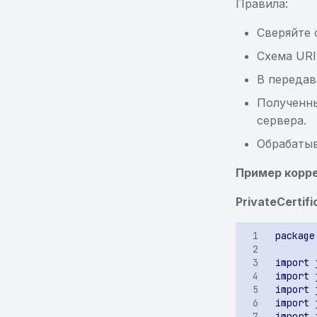
Правила:
Сверяйте 
Схема URI 
В переда
Полученны
сервера.
Обрабаты
Пример корре
PrivateCertif