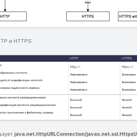
TP и HTTPS:
льзует
java.net.HttpURLConnection/javax.net.ssl.Https