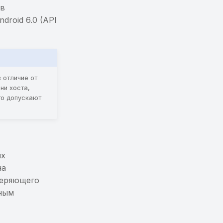
ов
roid 6.0 (API
в отличие от
ни хоста,
то допускают
их
на
веряющего
жным