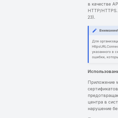
в качестве A
HTTP/HTTPS. П
23).
Внимание
Для организаци
HttpsURLConnec
указанного в 
ошибки, которы
Использован
Приложение м
сертификатов
предотвраща
центра в сис
нарушение бе