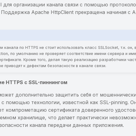
PI для организации канала связи с помощью протокол
оддержка Apache HttpClient прекращена начиная с And
!
и канала по HTTPS не стоит использовать класс SSLSocket, т.к. он, 
tion, по умолчанию не проверяет соответствие имени сервера и име
сертификате. Кроме того, делая такую реализацию разработчики час
е приводят к дефектам безопасности в канале связи.
ие HTTPS с SSL-пиннингом
ожет дополнительно защитить себя от мошенническ
 с помощью технологии, известной как SSL-pinning. О
ет компрометацию сертификата доверенного удосто
темном хранилище, что делает практически невозмо
зопасности канала передачи данных приложения.