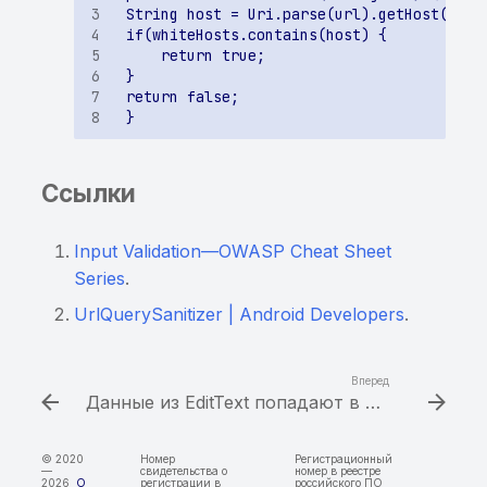
использование ранее
сообщения через Intent в
информации в Binary
найденной sensitive-
BroadcastReceiver
Cookies
информации
Возможность доступа к
Хранение sensitive-
Хранение sensitive-
произвольному файлу
информации в KeyChain
информации в кэше
через getParcelableExtra
клавиатуры
Небезопасный класс
Ссылки
защиты данных для
элемента KeyChain
Input Validation—OWASP Cheat Sheet
Series
.
Хранение или
использование ранее
UrlQuerySanitizer | Android Developers
.
найденной
чувствительной
информации
Вперед
Данные из EditText попадают в WebView.loadurl()
Приложение не
запрещает
© 2020
Номер
Регистрационный
—
свидетельства о
номер в реестре
2026
О
регистрации в
российского ПО