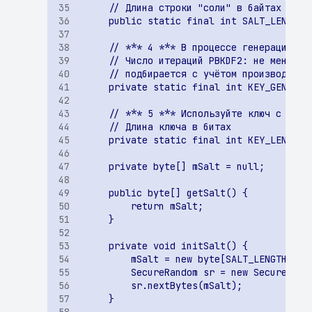
Обнаружены изменения в
трассах вызовов
Нет изменений в трассах
вызовов
Обнаружены
«внутренние домены»,
доступные извне
Обнаружены
«внутренние домены»,
заданные для поиска
SCA. Список
компонентов
Обнаружены домены из