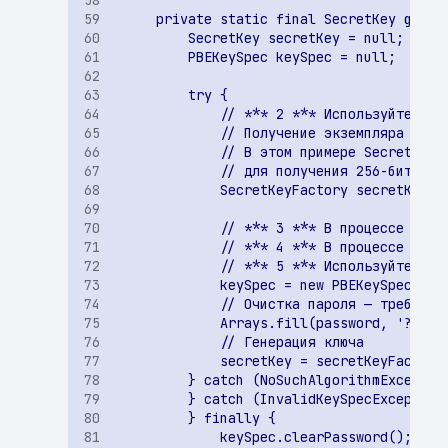
публичного списка
malware
Обнаружены домены из
реестров Роскомнадзора
Уязвимость в
OpenSource компоненте
(iOS)