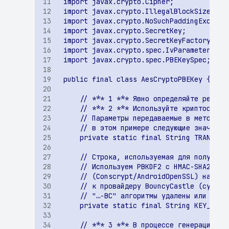
использование
пользовательских
клавиатур
Потенциально
чувствительная
информация, найденная
энтропийным анализом
Чувствительная
информация в
исполняемом файле
Хранение данных от
сторонних сервисов в
открытом виде
Построен граф для трасс
вызовов