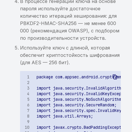
В процессе генерации ключа на основе
использование ранее
сообщения через Intent в
информации в Binary
пароля используйте достаточное
найденной sensitive-
BroadcastReceiver
Cookies
количество итераций хеширования: для
информации
PBKDF2-HMAC-SHA256 — не менее 600
Возможность доступа к
Хранение sensitive-
000 (рекомендация OWASP), с подбором
Хранение sensitive-
произвольному файлу
информации в KeyChain
по производительности устройств.
информации в кэше
через getParcelableExtra
клавиатуры
Небезопасный класс
Используйте ключ с длиной, которая
защиты данных для
обеспечит криптостойкость шифрования
элемента KeyChain
(для AES — 256 бит).
Хранение или
использование ранее
найденной
чувствительной
информации
Приложение не
запрещает