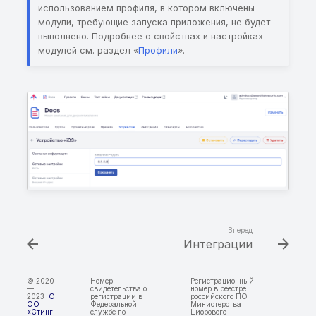
ContentProvider
использованием профиля, в котором включены
модули, требующие запуска приложения, не будет
выполнено. Подробнее о свойствах и настройках
Потенциально
модулей см. раздел «
Профили
».
чувствительная
информация, найденна
энтропийным анализо
Включение sensitive-
информации в
сообщения WebSocket
Возможность перезап
файлов в приватной
директории приложен
Вперед
при работе с zip-
Интеграции
архивами
© 2020
Номер
Регистрационный
—
свидетельства о
номер в реестре
Хранение данных от
2023
О
регистрации в
российского ПО
ОО
Федеральной
Министерства
сторонних сервисов в
«Стинг
службе по
Цифрового