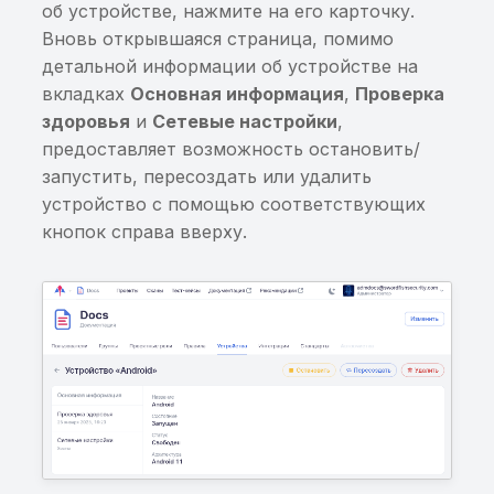
об устройстве, нажмите на его карточку.
Возможность
Вновь открывшаяся страница, помимо
опосредованного
детальной информации об устройстве на
запуска приватных
вкладках
Основная информация
,
Проверка
Activity
здоровья
и
Сетевые настройки
,
предоставляет возможность остановить/
Возможность подмены
запустить, пересоздать или удалить
URL
устройство с помощью соответствующих
кнопок справа вверху.
Возможность открыти
произвольного URL в
WebView
Возможность получен
доступа к
произвольному файлу
Возможность получен
доступа к