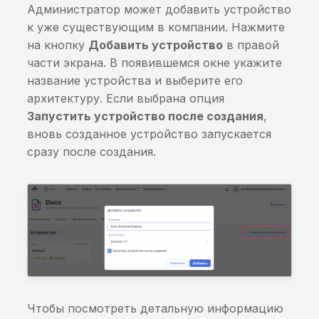
Хранение значений
использование
Администратор может добавить устройство
Cookies в стандартной
пользовательских
к уже существующим в компании. Нажмите
базе WebView
клавиатур
на кнопку
Добавить устройство
в правой
части экрана. В появившемся окне укажите
Небезопасные настрой
Потенциально
название устройства и выберите его
в AndroidManifest.xml
чувствительная
архитектуру. Если выбрана опция
информация, найденна
Запустить устройство после создания
,
Небезопасные настрой
энтропийным анализо
вновь созданное устройство запускается
в AndroidManifest.xml.
сразу после создания.
Флаг
Чувствительная
android:hasFragileUserD
информация в
исполняемом файле
Небезопасные настрой
AndroidManifest.xml. Фл
Хранение данных от
android:requestLegacyEx
сторонних сервисов в
открытом виде
Отсутствует или
некорректно реализов
SSL-pinning
Чтобы посмотреть детальную информацию