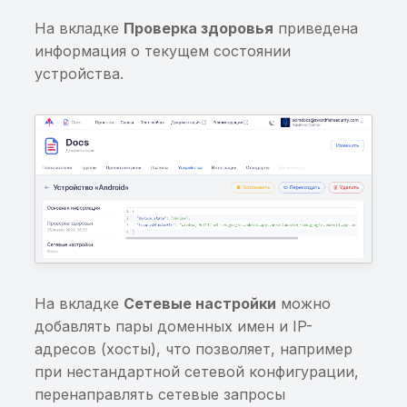
произвольному
На вкладке
Проверка здоровья
приведена
ContentProvider
информация о текущем состоянии
устройства.
Возможность доступа 
произвольному файлу
через ContentProvider
Отсутствие проверки 
root-доступ
Отсутствие проверки 
запуск на эмуляторе
Отсутствие проверки
На вкладке
Сетевые настройки
можно
целостности приложен
добавлять пары доменных имен и IP-
адресов (хосты), что позволяет, например
Недостаточная провер
при нестандартной сетевой конфигурации,
на запуск на эмулятор
перенаправлять сетевые запросы