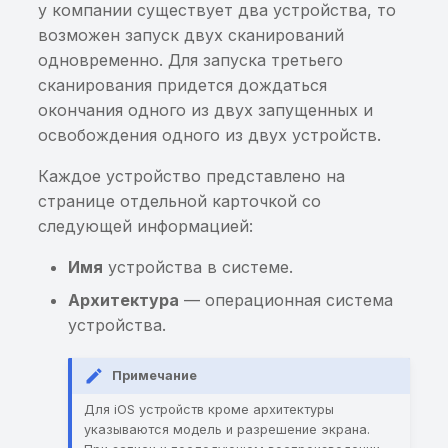
у компании существует два устройства, то
Интеграция c Burp Suit
Передача sensitive-
Хранение sensitive-
возможен запуск двух сканирований
информации в Private
информации в кэше
одновременно. Для запуска третьего
Интеграция с Appium
BroadcastReceiver
клавиатуры
сканирования придется дождаться
окончания одного из двух запущенных и
Передача sensitive-
Хранение sensitive-
освобождения одного из двух устройств.
информации в
информации в
Каждое устройство представлено на
параметрах SQL-запро
NSUserDefaults
странице отдельной карточкой со
Возможность создани
Хранение sensitive-
следующей информацией:
резервной копии
информации в
Имя
устройства в системе.
приложения
приватном файле
Архитектура
— операционная система
Приложение не
Хранение sensitive-
устройства.
обфусцировано
информации в исходн
коде приложения
Примечание
Слабый пароль
Для iOS устройств кроме архитектуры
шифрования базы
Хранение
указываются модель и разрешение экрана.
данных
чувствительной