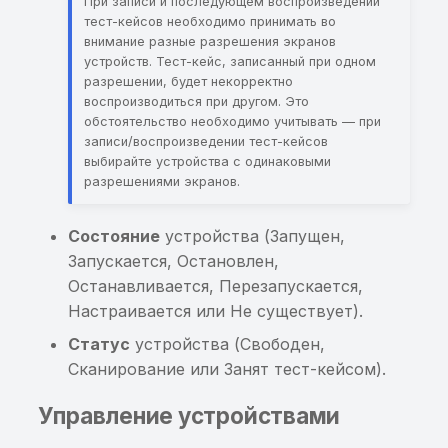
При записи и последующем воспроизведении
информации в Binary
тест-кейсов необходимо принимать во
Перехват пароля
Cookies
внимание разные разрешения экранов
шифрования базы
устройств. Тест-кейс, записанный при одном
разрешении, будет некорректно
данных
Хранение sensitive-
воспроизводиться при другом. Это
информации в KeyChai
обстоятельство необходимо учитывать — при
Приложение разрешае
записи/воспроизведении тест-кейсов
сетевые соединения п
Небезопасный класс
выбирайте устройства с одинаковыми
протоколу HTTP
защиты данных для
разрешениями экранов.
элемента KeyChain
Небезопасная
Состояние
устройства (Запущен,
конфигурация сетевог
Хранение или
Запускается, Остановлен,
взаимодействия
использование ранее
Останавливается, Перезапускается,
найденной
Настраивается или Не существует).
Потенциальное
чувствительной
Статус
устройства (Свободен,
выполнение
информации
Сканирование или Занят тест-кейсом).
произвольного кода в
контексте приложения
Приложение не
Управление устройствами
запрещает