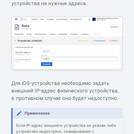
устройства на нужные адреса.
Недостаточная провер
на root-доступ
Перезапись файлов пр
использовании
публичных архивов
Path/directory traversal
SQL-инъекция в
ContentProvider
Для iOS-устройства необходимо задать
внешний IP-адрес физического устройства,
Произвольные данные
в противном случае оно будет недоступно.
вставляются в
ContentProvider
Примечание
Произвольные данные
Если IP-адрес внешнего устройства не указан либо
обновляются в
устройство недоступно, сканирование с