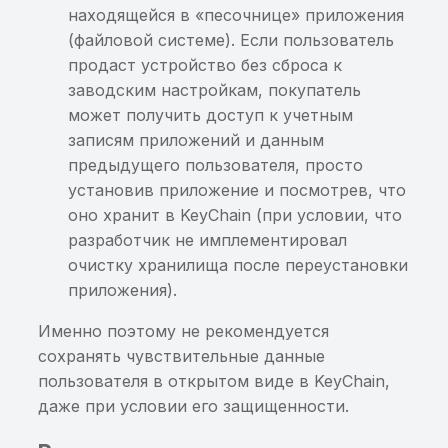
находящейся в «песочнице» приложения
использование ранее
Перехват пароля
найденной sensitive-
(файловой системе). Если пользователь
шифрования базы
информации
продаст устройство без сброса к
данных
заводским настройкам, покупатель
Хранение sensitive-
может получить доступ к учетным
Приложение разрешает
информации в кэше
записям приложений и данным
сетевые соединения по
клавиатуры
предыдущего пользователя, просто
протоколу HTTP
установив приложение и посмотрев, что
оно хранит в KeyChain (при условии, что
Небезопасная
разработчик не имплементировал
конфигурация сетевого
очистку хранилища после переустановки
взаимодействия
приложения).
Потенциальное
Именно поэтому не рекомендуется
выполнение
сохранять чувствительные данные
произвольного кода в
пользователя в открытом виде в KeyChain,
контексте приложения
даже при условии его защищенности.