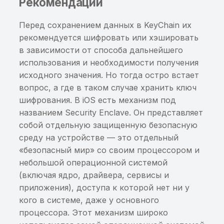
Хранение значений
Рекомендации
Cookies в стандартной
базе WebView
Перед сохранением данных в KeyChain их
рекомендуется шифровать или хэшировать
Небезопасные настройки
в зависимости от способа дальнейшего
в AndroidManifest.xml
использования и необходимости получения
исходного значения. Но тогда остро встает
Небезопасные настройки
вопрос, а где в таком случае хранить ключ
в AndroidManifest.xml.
шифрования. В iOS есть механизм под
Флаг
названием Security Enclave. Он представляет
android:hasFragileUserData
собой отдельную защищенную безопасную
среду на устройстве — это отдельный
Небезопасные настройки в
«безопасный мир» со своим процессором и
AndroidManifest.xml. Флаг
небольшой операционной системой
android:requestLegacyExternalStorage
(включая ядро, драйвера, сервисы и
приложения), доступа к которой нет ни у
Отсутствует или
кого в системе, даже у основного
некорректно реализован
процессора. Этот механизм широко
SSL-pinning