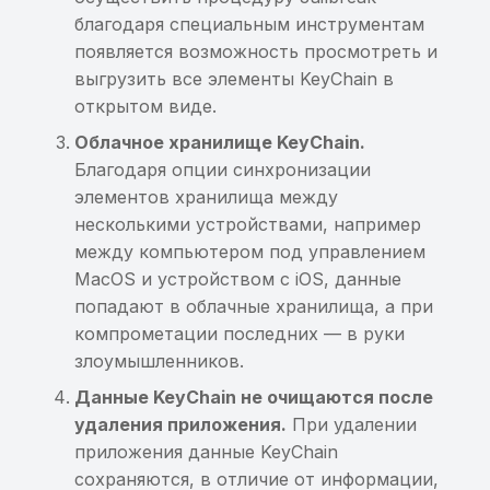
защищённой базе дан
благодаря специальным инструментам
Передача sensitive-
Хранилище ключей со
Интеграция c Burp Suit
Хранилище ключей со
появляется возможность просмотреть и
информации в Private
слабым паролем,
слабым паролем,
Хранение
выгрузить все элементы KeyChain в
BroadcastReceiver
содержащее закрытые
Интеграция с Appium
содержащее закрытые
чувствительной
открытом виде.
ключи
ключи
информации в
Передача sensitive-
незащищённой базе
Облачное хранилище KeyChain.
информации в
Хранилище ключей со
Хранилище ключей со
данных
Благодаря опции синхронизации
параметрах SQL-запроса
слабым паролем,
слабым паролем,
элементов хранилища между
содержащее открытые
содержащее открытые
Хранение sensitive-
несколькими устройствами, например
Возможность создания
ключи
ключи
информации в
между компьютером под управлением
резервной копии
общедоступной
MacOS и устройством с iOS, данные
приложения
Хранилище ключей с
Хранилище ключей с
незащищённой базе
попадают в облачные хранилища, а при
приватными ключами,
приватными ключами,
данных
компрометации последних — в руки
Приложение не
защищёнными слабым
защищёнными слабым
злоумышленников.
обфусцировано
паролем
паролем
Хранение sensitive-
Данные KeyChain не очищаются после
информации в исходн
удаления приложения.
При удалении
Слабый пароль
коде приложения
приложения данные KeyChain
шифрования базы
сохраняются, в отличие от информации,
данных
Хранение или