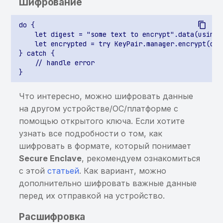
Шифрование
ContentProvider
do {

Потенциально
    let digest = "some text to encrypt".data(using: 
чувствительная
    let encrypted = try KeyPair.manager.encrypt(dig
информация, найденная
} catch {

    // handle error

энтропийным анализом
Включение sensitive-
Что интересно, можно шифровать данные
информации в
на другом устройстве/ОС/платформе с
сообщения WebSocket
помощью открытого ключа. Если хотите
узнать все подробности о том, как
Возможность перезаписи
шифровать в формате, который понимает
файлов в приватной
Secure Enclave
, рекомендуем ознакомиться
директории приложения
с этой
статьей
. Как вариант, можно
при работе с zip-
архивами
дополнительно шифровать важные данные
перед их отправкой на устройство.
Хранение данных от
Расшифровка
сторонних сервисов в