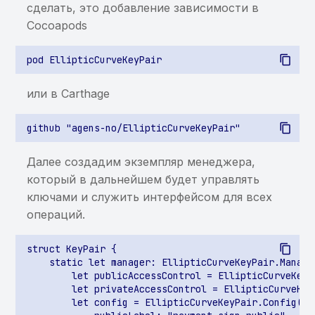
сделать, это добавление зависимости в
произвольному
Сocoapods
ContentProvider
Возможность доступа к
произвольному файлу
или в Carthage
через ContentProvider
Отсутствие проверки на
root-доступ
Далее создадим экземпляр менеджера,
который в дальнейшем будет управлять
Отсутствие проверки на
запуск на эмуляторе
ключами и служить интерфейсом для всех
операций.
Отсутствие проверки
целостности приложения
struct KeyPair {

    static let manager: EllipticCurveKeyPair.Manager
        let publicAccessControl = EllipticCurveKeyP
Недостаточная проверка
        let privateAccessControl = EllipticCurveKey
на запуск на эмуляторе
        let config = EllipticCurveKeyPair.Config(
