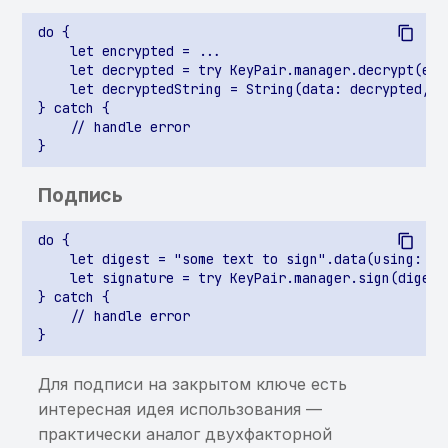
открытом виде
do {

    let encrypted = ...

    let decrypted = try KeyPair.manager.decrypt(enc
    let decryptedString = String(data: decrypted, e
} catch {

    // handle error

Подпись
do {

    let digest = "some text to sign".data(using: .ut
    let signature = try KeyPair.manager.sign(digest
} catch {

    // handle error

Для подписи на закрытом ключе есть
интересная идея использования —
практически аналог двухфакторной