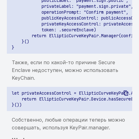
            publicLabel: "payment.sign.public",

            privateLabel: "payment.sign.private",

Недостаточная проверка
            operationPrompt: "Confirm payment",

на root-доступ
            publicKeyAccessControl: publicAccessCont
            privateKeyAccessControl: privateAccessCo
Перезапись файлов при
            token: .secureEnclave)

        return EllipticCurveKeyPair.Manager(config: 
использовании
    }()

публичных архивов
Path/directory traversal
Также, если по какой-то причине Secure
Enclave недоступен, можно использовать
SQL-инъекция в
KeyChain.
ContentProvider
let privateAccessControl = EllipticCurveKeyPair.Acc
Произвольные данные
    return EllipticCurveKeyPair.Device.hasSecureEnc
вставляются в
ContentProvider
Собственно, любые операции теперь можно
Произвольные данные
совершать, используя KeyPair.manager.
обновляются в