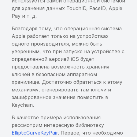
используется самой операционной системой
для хранения данных TouchID, FaceID, Apple
Возможность
Pay и т. д.
опосредованного
запуска приватных
Благодаря тому, что операционная система
Activity
Apple работает только на устройствах
одного производителя, можно быть
Возможность подмены
уверенным, что при запуске на устройстве с
URL
определенной версией iOS будет
предоставлена возможность хранения
Возможность открытия
ключей в безопасном аппаратном
произвольного URL в
хранилище. Достаточно обратиться к этому
WebView
механизму, сгенерировать там ключи и
зашифрованное значение поместить в
Возможность получения
Keychain.
доступа к
произвольному файлу
В качестве примера использования
рассмотрим интересную библиотеку
Возможность получения
EllipticCurveKeyPair
. Первое, что необходимо
доступа к