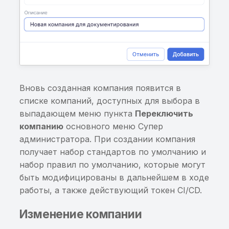
контексте приложения
использование
пользовательских
Хранение значений
клавиатур
Cookies в стандартной
базе WebView
Потенциально
чувствительная
Небезопасные настрой
информация, найденна
в AndroidManifest.xml
энтропийным анализо
Вновь созданная компания появится в
списке компаний, доступных для выбора в
Небезопасные настрой
Чувствительная
выпадающем меню пункта
Переключить
в AndroidManifest.xml.
информация в
компанию
основного меню Супер
Флаг
исполняемом файле
администратора. При создании компания
android:hasFragileUserD
получает набор стандартов по умолчанию и
Хранение данных от
набор правил по умолчанию, которые могут
Небезопасные настрой
сторонних сервисов в
быть модифицированы в дальнейшем в ходе
AndroidManifest.xml. Фл
открытом виде
работы, а также действующий токен CI/CD.
android:requestLegacyEx
Построен граф для тра
Изменение компании
Отсутствует или
вызовов