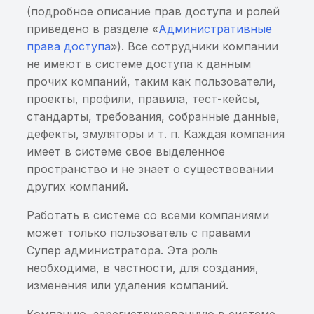
скрипты
Интеграция с Solar
Хранение sensitive-
системный лог
(подробное описание прав доступа и ролей
Автоочистка
Обновление
AppScreener
информации
приведено в разделе «
Административные
Небезопасная
права доступа
»). Все сотрудники компании
Лицензирование
Перезагрузка сервера
Интеграция с
Хранение ключей/
конфигурация App
не имеют в системе доступа к данным
без обновления Системы
Oversecured
сертификатов
Transport Security
прочих компаний, таким как пользователи,
проекты, профили, правила, тест-кейсы,
Интеграции системы
Интеграция с RuStore
Анализ разрешений
Приложение не
стандарты, требования, собранные данные,
использует функции
дефекты, эмуляторы и т. п. Каждая компания
Настройка
Интеграция с Google Pl
Вывод sensitive-
защиты от переполнен
мониторинга
информации в
имеет в системе свое выделенное
Интеграция с App Stor
системный лог
Наличие скриптов
пространство и не знает о существовании
сборки в собранном
других компаний.
Интеграция с AppGalle
Небезопасный алгорит
пакете приложения
Работать в системе со всеми компаниями
подписи
может только пользователь с правами
Интеграция с App Cent
Наличие файла со
Супер администратора. Эта роль
Недостаточная длина
списком сторонних
необходима, в частности, для создания,
Интеграция с DefectDo
ключа подписи
зависимостей в
изменения или удаления компаний.
собранном пакете
Интеграция с Netspark
Передача sensitive-
приложения