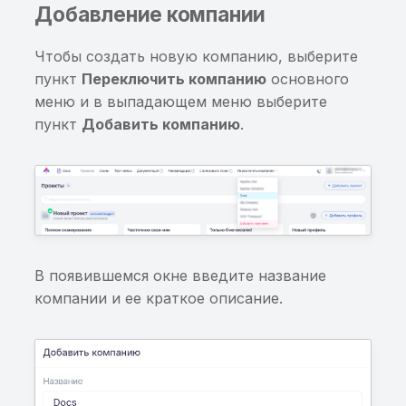
Добавление компании
шифрования базы
информации в Binary
данных
Cookies
Чтобы создать новую компанию, выберите
пункт
Переключить компанию
основного
Перехват пароля
Хранение sensitive-
меню и в выпадающем меню выберите
шифрования базы
информации в KeyChai
данных
пункт
Добавить компанию
.
Небезопасный класс
Приложение разрешае
защиты данных для
сетевые соединения п
элемента KeyChain
протоколу HTTP
Хранение или
Небезопасная
использование ранее
конфигурация сетевог
найденной
В появившемся окне введите название
взаимодействия
чувствительной
компании и ее краткое описание.
информации
Потенциальное
выполнение
Приложение не
произвольного кода в
запрещает