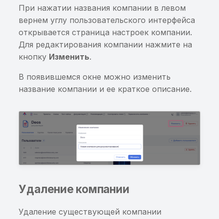
некорректно реализов
При нажатии названия компании в левом
SSL-pinning
Обнаружены изменения
вернем углу пользовательского интерфейса
трассах вызовов
открывается страница настроек компании.
Возможность
Для редактирования компании нажмите на
опосредованного
Нет изменений в трасс
кнопку
Изменить
.
запуска приватных
вызовов
Activity
В появившемся окне можно изменить
Обнаружены
название компании и ее краткое описание.
Возможность подмены
«внутренние домены»,
URL
доступные извне
Возможность открыти
Обнаружены
произвольных данных 
«внутренние домены»,
контексте WebView
заданные для поиска
Возможность получен
SCA. Список
Удаление компании
доступа к
компонентов
произвольному файлу
Удаление существующей компании
Обнаружены домены и