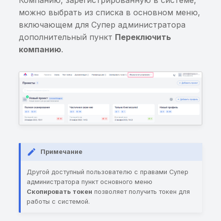
Компанию, зарегистрированную в системе,
информации в
можно выбрать из списка в основном меню,
Интеграция c Burp Suit
BroadcastReceiver
Хранение sensitive-
включающем для Супер администратора
информации в кэше
дополнительный пункт
Переключить
Интеграция с Appium
Передача sensitive-
клавиатуры
компанию
.
информации в Private
BroadcastReceiver
Хранение sensitive-
информации в
Передача sensitive-
NSUserDefaults
информации в
параметрах SQL-запро
Хранение sensitive-
информации в
Возможность создани
приватном файле
резервной копии
Примечание
приложения
Хранение sensitive-
информации в исходн
Другой доступный пользователю с правами Супер
Приложение не
коде приложения
администратора пункт основного меню
Скопировать токен
позволяет получить токен для
обфусцировано
работы с системой.
Хранение
Слабый пароль
чувствительной