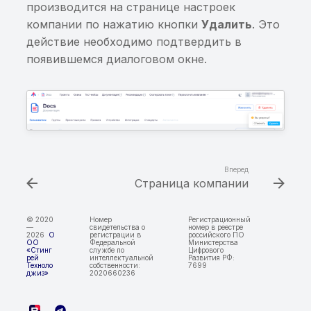
производится на странице настроек
Возможность получен
публичного списка
компании по нажатию кнопки
Удалить
. Это
доступа к
malware
действие необходимо подтвердить в
произвольному
появившемся диалоговом окне.
ContentProvider
Обнаружены домены и
реестров Роскомнадзо
Возможность доступа 
произвольному файлу
Уязвимость в
через ContentProvider
OpenSource компонен
(iOS)
Отсутствие проверки 
Вперед
root-доступ
Страница компании
Отсутствие проверки 
© 2020
Номер
Регистрационный
запуск на эмуляторе
—
свидетельства о
номер в реестре
2026
О
регистрации в
российского ПО
ОО
Федеральной
Министерства
«Стинг
службе по
Цифрового
рей
интеллектуальной
Развития РФ:
Отсутствие проверки
Техноло
собственности:
7699
джиз»
2020660236
целостности приложен