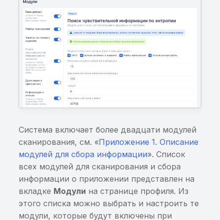
Экспортированный
Service
Уязвимая навигация в
Android Jetpack navigat
Доступ к произвольно
фрагменту с помощью
интента
Система включает более двадцати модулей
Ошибка в приложении
при работе через IPC
сканирования, см. «
Приложение 1. Описание
модулей для сбора информации
». Список
Возможность запуска
всех модулей для сканирования и сбора
произвольной Activity
информации о приложении представлен на
через Intent
вкладке
Модули
на странице профиля. Из
этого списка можно выбрать и настроить те
Данные из EditText
модули, которые будут включены при