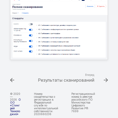
расхождения между
сравниваемыми
версиями приложения
Обнаружены
«внутренние домены»,
доступные извне
Обнаружены
«внутренние домены»,
заданные для поиска
Вперед
Сравниваемые версии
Результаты сканирований
приложения идентичн
© 2020
Номер
Регистрационный
SCA. Список
—
свидетельства о
номер в реестре
2026
О
регистрации в
российского ПО
компонентов
ОО
Федеральной
Министерства
«Стинг
службе по
Цифрового
рей
интеллектуальной
Развития РФ:
Техноло
собственности:
7699
джиз»
2020660236
Обнаружены домены и