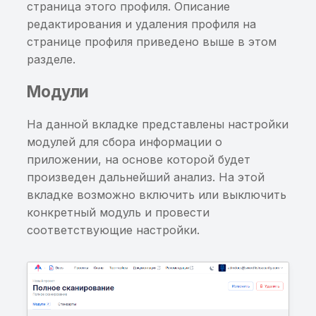
страница этого профиля. Описание
Хранение данных от
редактирования и удаления профиля на
сторонних сервисов в
странице профиля приведено выше в этом
открытом виде
разделе.
Возможна атака на
Модули
цепочку поставок чере
атаку MavenGate
На данной вкладке представлены настройки
модулей для сбора информации о
Возможна атака на
приложении, на основе которой будет
цепочку поставок чере
произведен дальнейший анализ. На этой
атаку MavenGate (дом
вкладке возможно включить или выключить
обновлен)
конкретный модуль и провести
соответствующие настройки.
Экспортированная
Activity
Экспортированный
Content Provider