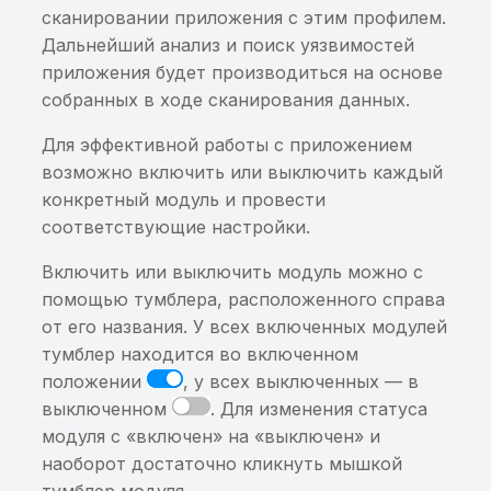
попадают в
сканировании приложения с этим профилем.
WebView.loadurl()
Дальнейший анализ и поиск уязвимостей
приложения будет производиться на основе
Данные из сторонних
собранных в ходе сканирования данных.
источников формирую
SQL-выражение
Для эффективной работы с приложением
возможно включить или выключить каждый
Данные из сторонних
конкретный модуль и провести
источников могут
соответствующие настройки.
попасть в WebView JS
Включить или выключить модуль можно с
Данные из сторонних
помощью тумблера, расположенного справа
источников формирую
от его названия. У всех включенных модулей
Intent
тумблер находится во включенном
положении
, у всех выключенных — в
Данные из сторонних
выключенном
. Для изменения статуса
источников
модуля с «включен» на «выключен» и
используются в
наоборот достаточно кликнуть мышкой
FileResolver
тумблер модуля.