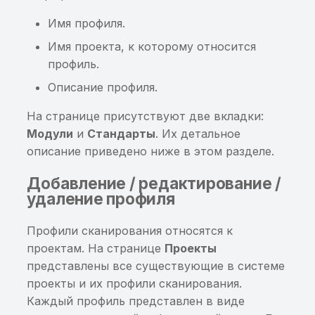
информации в
Интеграция c Burp Suit
BroadcastReceiver
Хранение sensitive-
Имя профиля.
информации в кэше
Имя проекта, к которому относится
Интеграция с Appium
Передача sensitive-
клавиатуры
профиль.
информации в Private
Описание профиля.
BroadcastReceiver
Хранение sensitive-
информации в
На странице присутствуют две вкладки:
Передача sensitive-
NSUserDefaults
Модули
и
Стандарты
. Их детальное
информации в
описание приведено ниже в этом разделе.
параметрах SQL-запро
Хранение sensitive-
информации в
Добавление / редактирование /
Возможность создани
приватном файле
удаление профиля
резервной копии
приложения
Хранение sensitive-
Профили сканирования относятся к
информации в исходн
проектам. На странице
Проекты
Приложение не
коде приложения
представлены все существующие в системе
обфусцировано
проекты и их профили сканирования.
Хранение
Каждый профиль представлен в виде
Слабый пароль
чувствительной