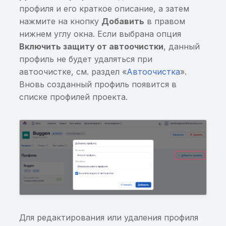
контексте приложения
использование
профиля и его краткое описание, а затем
пользовательских
нажмите на кнопку
Добавить
в правом
Хранение значений
клавиатур
нижнем углу окна. Если выбрана опция
Cookies в стандартной
Включить защиту от автоочистки
, данный
базе WebView
Потенциально
профиль не будет удаляться при
чувствительная
автоочистке, см. раздел «
Автоочистка
».
Небезопасные настрой
информация, найденна
Вновь созданный профиль появится в
в AndroidManifest.xml
энтропийным анализо
списке профилей проекта.
Небезопасные настрой
Чувствительная
в AndroidManifest.xml.
информация в
Флаг
исполняемом файле
android:hasFragileUserD
Хранение данных от
Небезопасные настрой
сторонних сервисов в
AndroidManifest.xml. Фл
открытом виде
android:requestLegacyEx
Построен граф для тра
Для редактирования или удаления профиля
Отсутствует или
вызовов