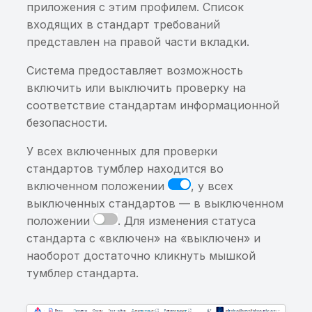
приложения с этим профилем. Список
Приложение использу
входящих в стандарт требований
запрещенные
представлен на правой части вкладки.
разрешения
Система предоставляет возможность
Построен граф для тра
включить или выключить проверку на
вызовов
соответствие стандартам информационной
безопасности.
Обнаружены изменения
трассах вызовов
У всех включенных для проверки
стандартов тумблер находится во
Нет изменений в трасс
включенном положении
, у всех
вызовов
выключенных стандартов — в выключенном
положении
. Для изменения статуса
Приложение использу
стандарта с «включен» на «выключен» и
уязвимую compose-
наоборот достаточно кликнуть мышкой
навигацию
тумблер стандарта.
Обнаружены