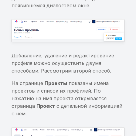
Недостаточная провер
появившемся диалоговом окне.
на запуск на эмулятор
Недостаточная провер
на root-доступ
Перезапись файлов пр
использовании
Добавление, удаление и редактирование
публичных архивов
профиля можно осуществить двумя
способами. Рассмотрим второй способ.
Path/directory traversal
На странице
Проекты
показаны имена
SQL-инъекция в
проектов и список их профилей. По
ContentProvider
нажатию на имя проекта открывается
страница
Проект
с детальной информацией
Произвольные данные
о нем.
вставляются в
ContentProvider