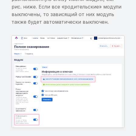
алгоритма генерации
рис. ниже. Если все «родительские» модули
ключа
выключены, то зависящий от них модуль
также будет автоматически выключен.
Использован уязвимы
алгоритм хеширования
Использование слабог
ключа шифрования
Простой вектор
инициализации (IV)
Использована
трансформация ECB дл
шифрования данных,
превышающих размер
блока
Использована уязвима