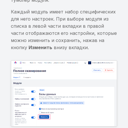
Данные из сторонних
Каждый модуль имеет набор специфических
источников могут
для него настроек. При выборе модуля из
привести к RCE
списка в левой части вкладки в правой
части отображаются его настройки, которые
Данные из EditText
можно изменить и сохранить, нажав на
попадают в файл
кнопку
Изменить
внизу вкладки.
Небезопасное
использование
криптографических
алгоритмов
Возможность посылки
произвольного
широковещательного
сообщения через Intent