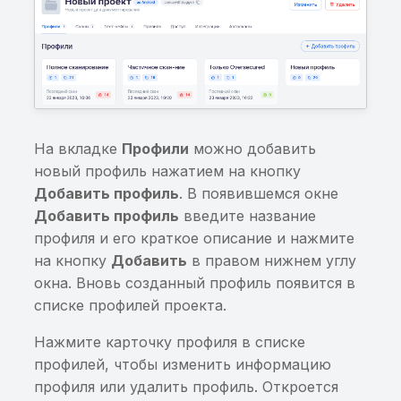
Произвольные данные
обновляются в
ContentProvider
Потенциально
чувствительная
информация, найденна
На вкладке
Профили
можно добавить
энтропийным анализо
новый профиль нажатием на кнопку
Добавить профиль
. В появившемся окне
Включение sensitive-
Добавить профиль
введите название
информации в
профиля и его краткое описание и нажмите
сообщения WebSocket
на кнопку
Добавить
в правом нижнем углу
окна. Вновь созданный профиль появится в
Возможность перезап
списке профилей проекта.
файлов в приватной
директории приложен
Нажмите карточку профиля в списке
при работе с zip-
профилей, чтобы изменить информацию
архивами
профиля или удалить профиль. Откроется