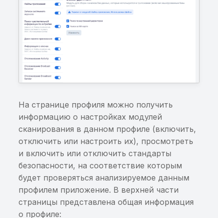
скрипты
Интеграция с Solar
Хранение sensitive-
системный лог
Автоочистка
Обновление
AppScreener
информации
Небезопасная
Лицензирование
Перезагрузка сервера
Интеграция с
Хранение ключей/
конфигурация App
без обновления Системы
Oversecured
сертификатов
Transport Security
Интеграции системы
Интеграция с RuStore
Анализ разрешений
Приложение не
использует функции
Настройка
Интеграция с Google Pl
Вывод sensitive-
защиты от переполнен
На странице профиля можно получить
мониторинга
информации в
информацию о настройках модулей
Интеграция с App Stor
системный лог
Наличие скриптов
сборки в собранном
сканирования в данном профиле (включить,
Интеграция с AppGalle
Небезопасный алгорит
пакете приложения
отключить или настроить их), просмотреть
подписи
и включить или отключить стандарты
Интеграция с App Cent
Наличие файла со
безопасности, на соответствие которым
Недостаточная длина
списком сторонних
будет проверяться анализируемое данным
Интеграция с DefectDo
ключа подписи
зависимостей в
профилем приложение. В верхней части
собранном пакете
страницы представлена общая информация
Интеграция с Netspark
Передача sensitive-
приложения
о профиле: