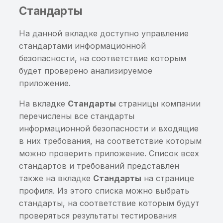
трансформация
Стандарты
Использование слова 
На данной вкладке доступно управление
качестве соли
стандартами информационной
безопасности, на соответствие которым
Использование соли с
будет проверено анализируемое
низкой энтропией
приложение.
Возможно отсутствует
На вкладке
Стандарты
страницы компании
проверка на отладчик
перечислены все стандарты
информационной безопасности и входящие
Возможно отсутствует
в них требования, на соответствие которым
проверка на Frida
можно проверить приложение. Список всех
стандартов и требований представлен
Приложение
также на вкладке
Стандарты
на странице
осуществляет сетевое
профиля. Из этого списка можно выбрать
взаимодействие по
стандарты, на соответствие которым будут
протоколу HTTP
проверяться результаты тестирования