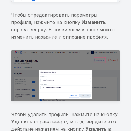
Возможность получен
публичного списка
доступа к
malware
Чтобы отредактировать параметры
произвольному
профиля, нажмите на кнопку
Изменить
ContentProvider
Обнаружены домены и
справа вверху. В появившемся окне можно
реестров Роскомнадзо
изменить название и описание профиля.
Возможность доступа 
произвольному файлу
Уязвимость в
через ContentProvider
OpenSource компонен
(iOS)
Отсутствие проверки 
root-доступ
Отсутствие проверки 
запуск на эмуляторе
Отсутствие проверки
Чтобы удалить профиль, нажмите на кнопку
целостности приложен
Удалить
справа вверху и подтвердите это
действие нажатием на кнопку
Удалить
в