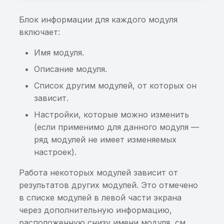
Возможность запуска
произвольного Service
Блок информации для каждого модуля
через Intent
включает:
Запись в произвольны
Имя модуля.
файл через
Описание модуля.
ContentResolver
Список другим модулей, от которых он
Стороннее приложени
зависит.
может удалить данные
Настройки, которые можно изменить
ContentProvider
(если применимо для данного модуля —
ряд модулей не имеет изменяемых
Получение данных из
настроек).
ContentProvider
Работа некоторых модулей зависит от
Экспортированный
результатов других модулей. Это отмечено
Broadcast Receiver
в списке модулей в левой части экрана
через дополнительную информацию,
Неверные параметры 
расположенную снизу имени модуля, см.