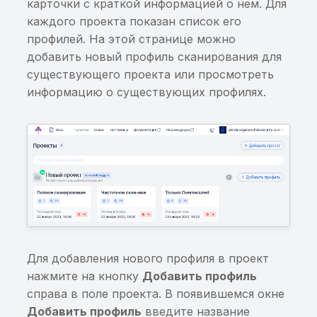
карточки с краткой информацией о нем. Для
шифрования базы
информации в Binary
каждого проекта показан список его
данных
Cookies
профилей. На этой странице можно
добавить новый профиль сканирования для
Перехват пароля
Хранение sensitive-
существующего проекта или просмотреть
шифрования базы
информации в KeyChai
информацию о существующих профилях.
данных
Небезопасный класс
Приложение разрешае
защиты данных для
сетевые соединения п
элемента KeyChain
протоколу HTTP
Хранение или
Небезопасная
использование ранее
конфигурация сетевог
найденной
взаимодействия
чувствительной
информации
Для добавления нового профиля в проект
Потенциальное
нажмите на кнопку
Добавить профиль
выполнение
Приложение не
справа в поле проекта. В появившемся окне
произвольного кода в
запрещает
Добавить профиль
введите название