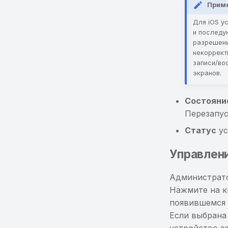
Прим
Для iOS у
и последу
разрешени
некоррект
записи/во
экранов.
Состояни
Перезапус
Статус
ус
Управлен
Администрато
Нажмите на 
появившемся 
Если выбрана