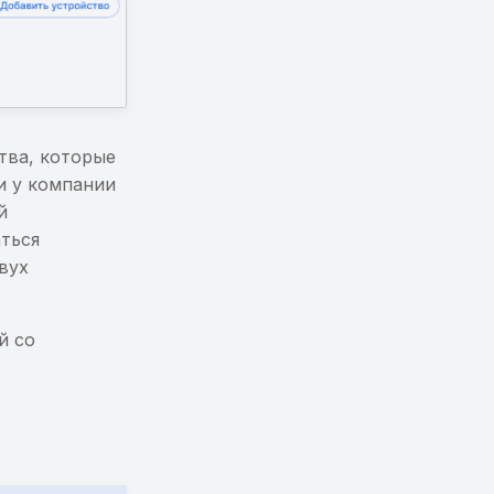
тва, которые
и у компании
й
ться
вух
й со