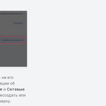
 на его
ации об
я
и
Сетевые
ресоздать или
верху.