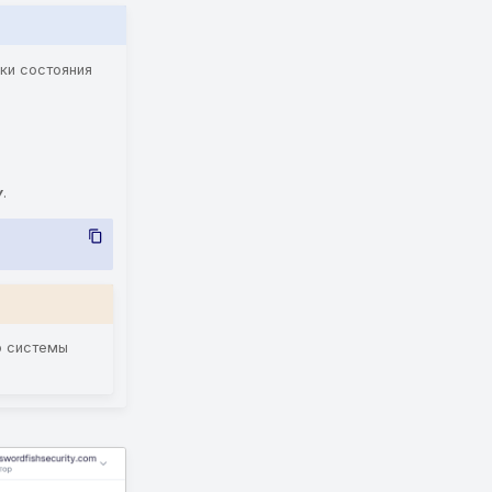
ки состояния
v
.
о системы