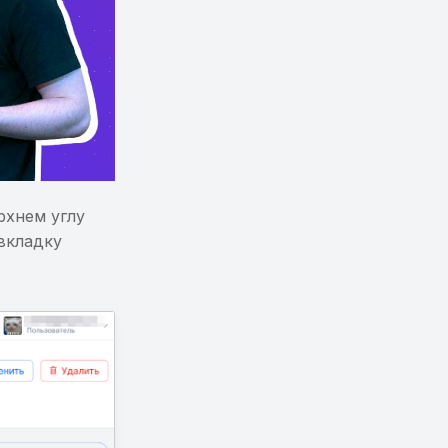
рхнем углу
вкладку