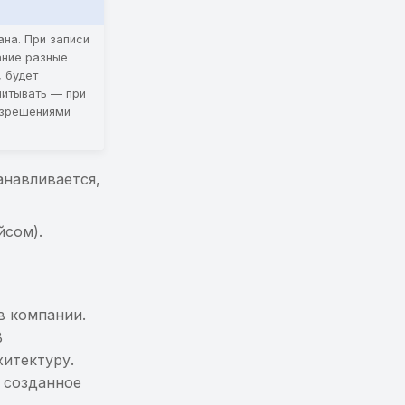
на. При записи
ание разные
 будет
читывать — при
азрешениями
анавливается,
йсом).
в компании.
В
хитектуру.
ь созданное