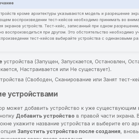
ечание
стройств кроме архитектуры указываются модель и разрешение экра
ющем воспроизведении тест-кейсов необходимо принимать во вним
я экранов устройств. Тест-кейс, записанный при одном разрешении,
но воспроизводиться при другом. Это обстоятельство необходимо у
спроизведении тест-кейсов выбирайте устройства с одинаковыми р
е
устройства (Запущен, Запускается, Остановлен, Ост
кается, Настраивается или Не существует).
тройства (Свободен, Сканирование или Занят тест-ке
ие устройствами
р может добавить устройство к уже существующим 
кнопку
Добавить устройство
в правой части экрана. 
окне укажите название устройства и выберите его ар
 опция
Запустить устройство после создания
, внов