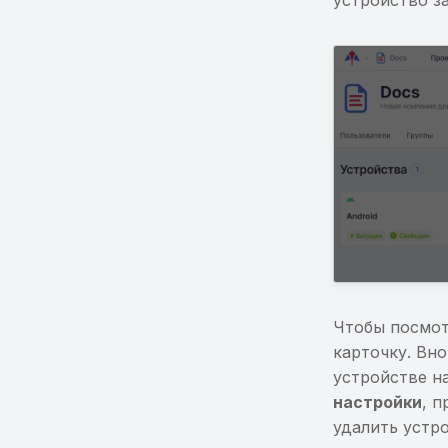
устройство за
Чтобы посмот
карточку. Вн
устройстве н
настройки
, 
удалить устр