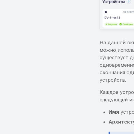
На данной вк
можно исполь
существует д
одновременно
окончания од
устройств.
Каждое устро
следующей и
Имя
устро
Архитект