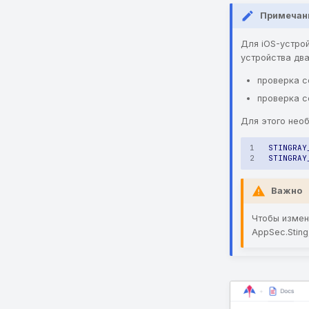
Примечан
Для iOS-устро
устройства дв
проверка со
проверка с
Для этого нео
Важно
Чтобы измен
AppSec.Sting