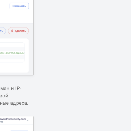
мен и IP-
евой
ные адреса.