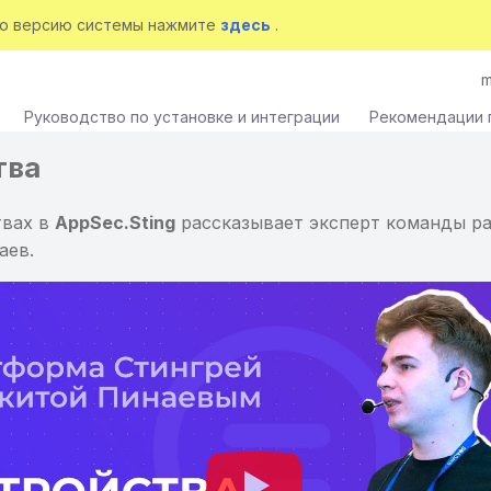
ую версию системы нажмите
здесь
.
m
Руководство по установке и интеграции
Рекомендации 
тва
твах в
AppSec.Sting
рассказывает эксперт команды р
аев.