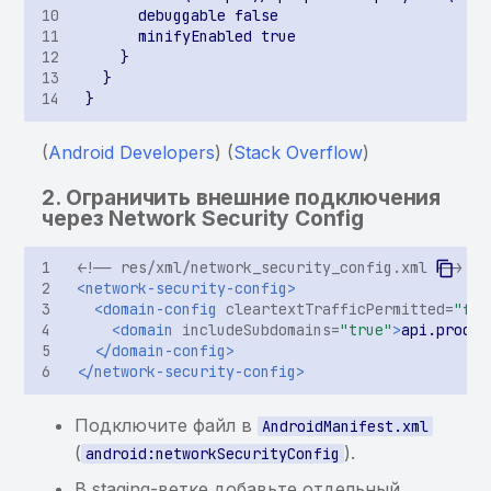
использование ранее
сообщения через Intent в
информации в Binary
найденной sensitive-
BroadcastReceiver
Cookies
информации
Возможность доступа к
Хранение sensitive-
Хранение sensitive-
произвольному файлу
информации в KeyChain
информации в кэше
через getParcelableExtra
(
Android Developers
) (
Stack Overflow
)
клавиатуры
Небезопасный класс
2. Ограничить внешние подключения
защиты данных для
через
Network Security Config
элемента KeyChain
<!-- res/xml/network_security_config.xml -->
Хранение или
<network-security-config>
использование ранее
<domain-config
cleartextTrafficPermitted=
"fal
<domain
includeSubdomains=
"true"
>
api.prod.c
найденной
</domain-config>
чувствительной
</network-security-config>
информации
Подключите файл в
AndroidManifest.xml
Приложение не
(
).
android:networkSecurityConfig
запрещает
В staging-ветке добавьте отдельный