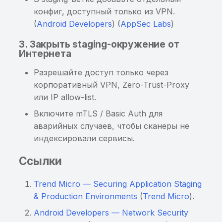
использование
конфиг, доступный только из VPN.
пользовательских
(
Android Developers
) (
AppSec Labs
)
клавиатур
3. Закрыть staging-окружение от
Потенциально
Интернета
чувствительная
информация, найденная
Разрешайте доступ только через
энтропийным анализом
корпоративный VPN, Zero-Trust-Proxy
или IP allow-list.
Чувствительная
Включите mTLS / Basic Auth для
информация в
аварийных случаев, чтобы сканеры не
исполняемом файле
индексировали сервисы.
Хранение данных от
Ссылки
сторонних сервисов в
открытом виде
Trend Micro — Securing Application Staging
& Production Environments
(
Trend Micro
).
Построен граф для трасс
Android Developers — Network Security
вызовов