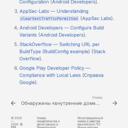
Configuration
(
Android Developers
).
Обнаружены изменения в
AppSec-Labs — Understanding
трассах вызовов
(
AppSec Labs
).
cleartextTrafficPermitted
Android Developers — Configure Build
Нет изменений в трассах
Variants
(
Android Developers
).
вызовов
StackOverflow — Switching URL per
Обнаружены
BuildType (BuildConfig example)
(
Stack
«внутренние домены»,
Overflow
).
доступные извне
Google Play Developer Policy —
Compliance with Local Laws
(
Справка
Обнаружены
Google
).
«внутренние домены»,
заданные для поиска
Вперед
Обнаружены «внутренние домены», заданные для поиска
SCA. Список
компонентов
© 2020
Номер
Регистрационный
—
свидетельства о
номер в реестре
2026
О
регистрации в
российского ПО
Обнаружены домены из
ОО
Федеральной
Министерства