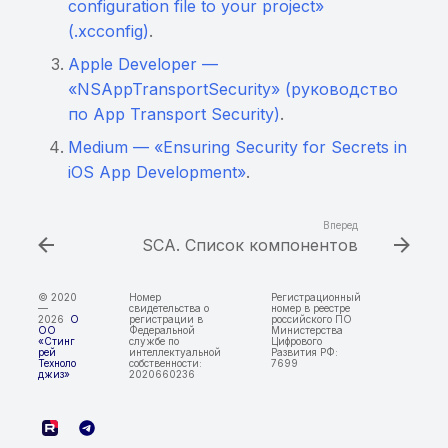
configuration file to your project»
(.xcconfig)
.
Apple Developer —
«NSAppTransportSecurity» (руководство
по App Transport Security)
.
Medium — «Ensuring Security for Secrets in
iOS App Development»
.
Вперед
SCA. Список компонентов
© 2020
Номер
Регистрационный
—
свидетельства о
номер в реестре
2026
О
регистрации в
российского ПО
ОО
Федеральной
Министерства
«Стинг
службе по
Цифрового
рей
интеллектуальной
Развития РФ:
Техноло
собственности:
7699
джиз»
2020660236