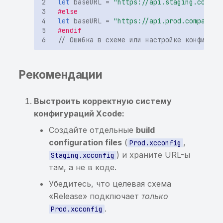
let
baseURL
=
"https://api.staging.compan
Криптография
использование ранее
сообщения через Intent
#else
найденной sensitive-
BroadcastReceiver
let
baseURL
=
"https://api.prod.company.c
#endif
Android KeyStore
информации
// Ошибка в схеме или настройке конфигура
Возможность доступа 
Защита приложения и
Хранение sensitive-
произвольному файлу
анти-реверс (RASP)
информации в кэше
через getParcelableExtr
Рекомендации
клавиатуры
Манифест, подпись и
Выстроить корректную систему
сборка
конфигураций Xcode:
Состав ПО (SCA) и
Создайте отдельные
build
цепочка поставок
configuration files
(
,
Prod.xcconfig
) и храните URL-ы
Staging.xcconfig
Диагностика и
там, а не в коде.
сравнение версий
Убедитесь, что целевая схема
«Release» подключает
только
.
Prod.xcconfig